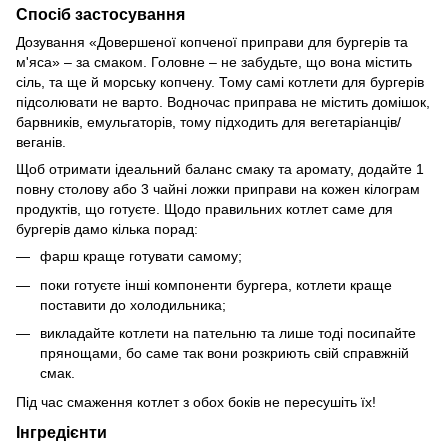
Спосіб застосування
Дозування «Довершеної копченої приправи для бургерів та
м'яса» – за смаком. Головне – не забудьте, що вона містить
сіль, та ще й морську копчену. Тому самі котлети для бургерів
підсолювати не варто. Водночас приправа не містить домішок,
барвників, емульгаторів, тому підходить для вегетаріанців/
веганів.
Щоб отримати ідеальний баланс смаку та аромату, додайте 1
повну столову або 3 чайні ложки приправи на кожен кілограм
продуктів, що готуєте. Щодо правильних котлет саме для
бургерів дамо кілька порад:
фарш краще готувати самому;
поки готуєте інші компоненти бургера, котлети краще
поставити до холодильника;
викладайте котлети на пательню та лише тоді посипайте
прянощами, бо саме так вони розкриють свій справжній
смак.
Під час смаження котлет з обох боків не пересушіть їх!
Інгредієнти