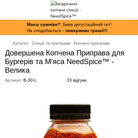
Маєш сумніви?
Бери дегустаційний сет!
Не сподобається -
повернемо гроші!!!
Каталог
Спеції та приправи
Копчені приправи
Довершена Копчена Приправа для
Бургерів та М'яса NeedSpice™ -
Велика
Артикул:
B-30-L
33 відгуки