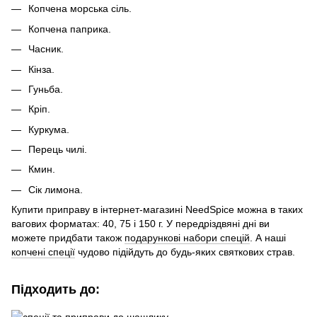
Копчена морська сіль.
Копчена паприка.
Часник.
Кінза.
Гуньба.
Кріп.
Куркума.
Перець чилі.
Кмин.
Сік лимона.
Купити приправу в інтернет-магазині NeedSpice можна в таких
вагових форматах: 40, 75 і 150 г. У передріздвяні дні ви
можете придбати також
подарункові набори спецій
. А наші
копчені спеції
чудово підійдуть до будь-яких святкових страв.
Підходить до: