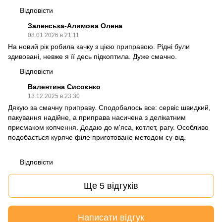
Відповісти
Заленська-Алимова Олена
08.01.2026 в 21:11
На новий рік робила качку з цією приправою. Рідні були
здивовані, невже я її десь підкоптила. Дуже смачно.
Відповісти
Валентина Сисоєнко
13.12.2025 в 23:30
Дякую за смачну приправу. Сподобалось все: сервіс швидкий,
пакування надійне, а приправа насичена з делікатним
присмаком копчення. Додаю до м'яса, котлет, рагу. Особливо
подобається куряче філе приготоване методом су-від.
Відповісти
Ще 5 відгуків
Написати відгук