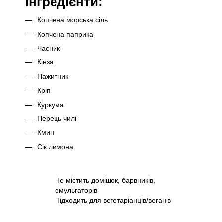
Інгредієнти:
Копчена морська сіль
Копчена паприка
Часник
Кінза
Пажитник
Кріп
Куркума
Перець чилі
Кмин
Сік лимона
Не містить домішок, барвників,
емульгаторів
Підходить для вегетаріанців/веганів