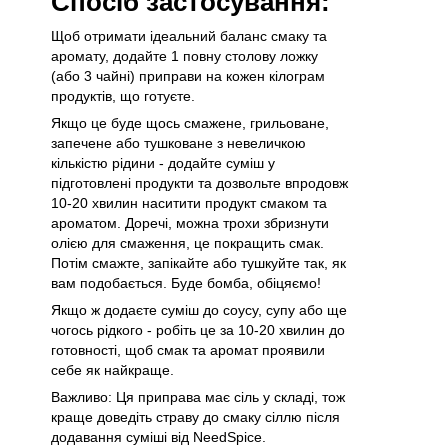
Спосіб застосування:
Щоб отримати ідеальний баланс смаку та
аромату, додайте 1 повну столову ложку
(або 3 чайні) приправи на кожен кілограм
продуктів, що готуєте.
Якщо це буде щось смажене, грильоване,
запечене або тушковане з невеличкою
кількістю рідини - додайте суміш у
підготовлені продукти та дозвольте впродовж
10-20 хвилин наситити продукт смаком та
ароматом. Доречі, можна трохи збризнути
олією для смаження, це покращить смак.
Потім смажте, запікайте або тушкуйте так, як
вам подобається. Буде бомба, обіцяємо!
Якщо ж додаєте суміш до соусу, супу або ще
чогось рідкого - робіть це за 10-20 хвилин до
готовності, щоб смак та аромат проявили
себе як найкраще.
Важливо: Ця приправа має сіль у складі, тож
краще доведіть страву до смаку сіллю після
додавання суміші від NeedSpice.