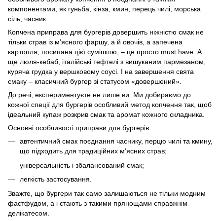
компонентами, як гуньба, кінза, кмин, перець чилі, морська
сіль, часник.
Копчена приправа для бургерів довершить ніжністю смак не
тільки страв із м’ясного фаршу, а й овочів, а запечена
картопля, посипана цієї сумішшю, – це просто must have. А
ще люля-кебаб, італійські тефтелі з вишуканим пармезаном,
куряча грудка у вершковому соусі. І на завершення свята
смаку – класичний бургер зі статусом «довершений».
До речі, експериментуєте не лише ви. Ми добираємо до
кожної спеції для бургерів особливий метод копчення так, щоб
ідеальний купаж розкрив смак та аромат кожного складника.
Основні особливості приправи для бургерів:
автентичний смак поєднання часнику, перцю чилі та кмину,
що підходить для традиційних м’ясних страв;
універсальність і збалансований смак;
легкість застосування.
Зважте, що бургери так само залишаються не тільки модним
фастфудом, а і стають з такими прянощами справжнім
делікатесом.