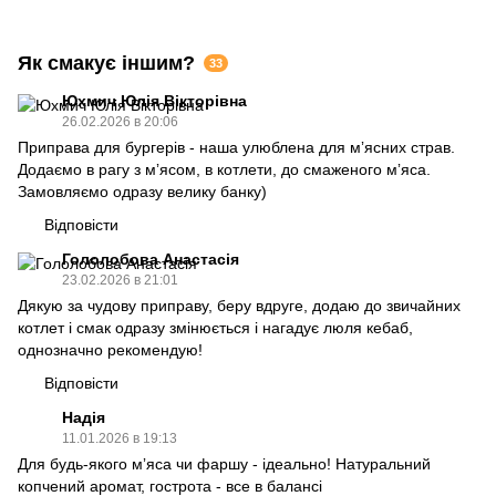
Як смакує іншим?
33
Юхмич Юлія Вікторівна
26.02.2026 в 20:06
Приправа для бургерів - наша улюблена для мʼясних страв.
Додаємо в рагу з мʼясом, в котлети, до смаженого мʼяса.
Замовляємо одразу велику банку)
Відповісти
Гололобова Анастасія
23.02.2026 в 21:01
Дякую за чудову приправу, беру вдруге, додаю до звичайних
котлет і смак одразу змінюється і нагадує люля кебаб,
однозначно рекомендую!
Відповісти
Надія
11.01.2026 в 19:13
Для будь-якого мʼяса чи фаршу - ідеально! Натуральний
копчений аромат, гострота - все в балансі