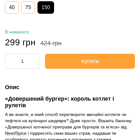
40
75
150
В наявності
299 грн
424 грн
Купити
Опис
«Довершений бургер»: король котлет і
рулетів
А ви знаєте, в який спосіб перетворити звичайні котлети чи
тефтелі на кулінарні шедеври? Дуже просто. Візьміть баночку
«Довершеної копченої приправи для бургерів та м'яса» від
NeedSpice
і підкресліть смак ваших страв, надавши їм
особливого аромату копчення в поєднанні з такими