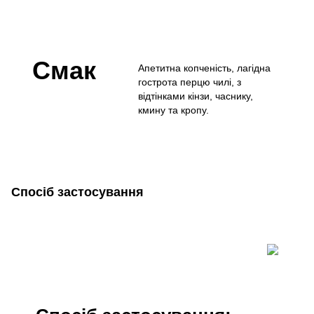
Смак
Апетитна копченість, лагідна
гострота перцю чилі, з
відтінками кінзи, часнику,
кмину та кропу.
Спосіб застосування