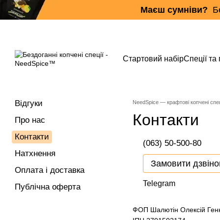
Перейти до основного контенту
Маєш сумніви?
Бе
Стартовий набір
Спеції та
Відгуки
NeedSpice — крафтові копчені спец
Контакти
Про нас
Контакти
(063) 50-500-80
Натхнення
Замовити дзвіно
Оплата і доставка
Telegram
Публічна оферта
ФОП Шалютін Олексій Ген