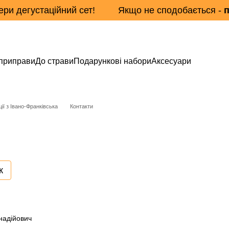
ри дегустаційний сет! Якщо не сподобається -
п
 приправи
До страви
Подарункові набори
Аксесуари
ії з Івано-Франківська
Контакти
к
надійович