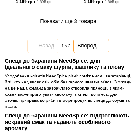
NeedSpice™
1 199 грн
1 199 грн
1 895 грн
1 895 грн
Показати ще 3 товара
Назад
Вперед
1
з 2
Спеції до баранини NeedSpice: для
ідеального смаку шурпи, шашлику та плову
Уподобання клієнтів NeedSpice різні: поміж них є і вегетаріанці,
й ті, хто не уявляє свій обід без гарного шматка м’яса. З огляду
на це наша команда завбачливо створила прянощі, з якими
кожен може приготувати свою їжу: є
спеції до м’яса
, для
овочів,
приправа до риби
та морепродуктів,
спеції
до соусів та
пасти.
Спеції до баранини NeedSpice: підкреслюють
яскравий смак та надають особливого
аромату