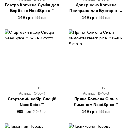
Гостра Копчена Суміш для
Довершена Копчена
Барбекю NeedSpice™
Приправа для Бургерів та
М'яса NeedSpice™
149 грн
149 грн
199 грн
199 грн
13
12
Артикул: S-50-R
Артикул: B-40-S
Стартовий набір Спецій
Пряна Копчена Сіль з
NeedSpice™
Лимоном NeedSpice™
999 грн
149 грн
2 043 грн
199 грн