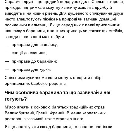
Справжні друзі – це щедрий подарунок долі. Спільні інтереси,
пригоди, підтримка в скрутну хвилину живлять дружбу й
виводять її на новий рівень. Для душевного спілкування друзі
часто влаштовують пікніки на природі чи затишні домашні
посиденьки в альтанці. Якщо серед них є палкі прихильники
шашлику з баранини, пікантних крилець чи соковитих стейків,
завжди в наявності мають бути:
приправи для шашлику
;
спеції до свинини
;
приправа до баранини;
приправа для курки
.
Спільними зусиллями вони можуть створити набір
оригінальних барбекю-рецептів.
Чим особлива баранина та що зазвичай з неї
готують?
М’ясо ягняти є основою багатьох традиційних страв
Великобританії, Греції, Франції. В меню карпатських
ресторанів зазвичай теж є страви з нього.
Якщо аналізувати склад баранини, то вона не настільки