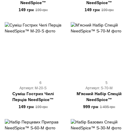
NeedSpice™
NeedSpice™
149 грн
149 грн
199 грн
199 грн
6
5
Артикул: M-20-S
Артикул: S-70-M
Суміш Гострих Чилі
М'ясний Набір Спецій
Перців NeedSpice™
NeedSpice™
149 грн
999 грн
199 грн
1 495 грн