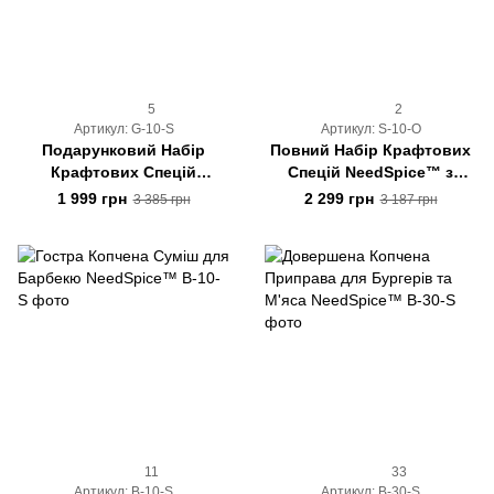
5
2
Артикул: G-10-S
Артикул: S-10-O
Подарунковий Набір
Повний Набір Крафтових
Крафтових Спецій
Спецій NeedSpice™ з
"Знайомство з
органайзером на 12
1 999 грн
2 299 грн
3 385 грн
3 187 грн
NeedSpice™"
баночок
11
33
Артикул: B-10-S
Артикул: B-30-S