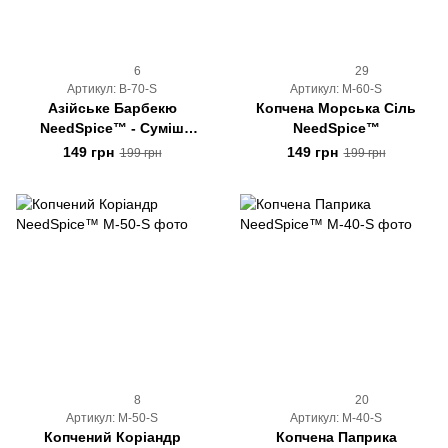
6
29
Артикул: B-70-S
Артикул: M-60-S
Азійське Барбекю
Копчена Морська Сіль
NeedSpice™ - Суміш
NeedSpice™
Копчених Спецій
149 грн
149 грн
199 грн
199 грн
8
20
Артикул: M-50-S
Артикул: M-40-S
Копчений Коріандр
Копчена Паприка