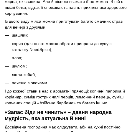
жирна, як свинина. Але й пісною вважати її не можна. В ній є
якісні білки, відтак її споживають навіть прихильники здорового
харчування.
Із цього виду м’яса можна приготувати багато смачних страв
для вечері з друзями:
шашлик;
харчо (для нього можна обрати
приправи до супу
з
каталогу NeedSpice);
плов;
шулюм;
люля-кебаб;
печеню з овочами.
І до кожної стави в нас є ароматні прянощі: копчені паприка й
коріандр, суміш гострих чилі перців, лимонний перець, суміш
копчених спецій «Азійське барбекю» та багато інших.
«Запас біди не чинить» – давня народна
мудрість, яка актуальна й нині
Досвідчена господиня має слідкувати, аби на кухні постійно