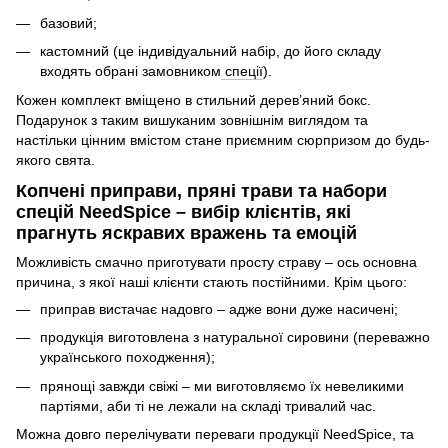
базовий;
кастомний (це індивідуальний набір, до його складу
входять обрані замовником
спеції
).
Кожен комплект вміщено в стильний дерев’яний бокс.
Подарунок з таким вишуканим зовнішнім виглядом та
настільки цінним вмістом стане приємним сюрпризом до будь-
якого свята.
Копчені приправи, пряні трави та набори
спецій NeedSpice – вибір клієнтів, які
прагнуть яскравих вражень та емоцій
Можливість смачно приготувати просту страву – ось основна
причина, з якої наші клієнти стають постійними. Крім цього:
приправ вистачає надовго – адже вони дуже насичені;
продукція виготовлена з натуральної сировини (переважно
українського походження);
прянощі завжди свіжі – ми виготовляємо їх невеликими
партіями, аби ті не лежали на складі тривалий час.
Можна довго перелічувати переваги продукції NeedSpice, та