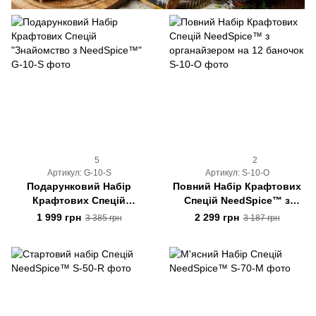
5
2
Артикул: G-10-S
Артикул: S-10-O
Подарунковий Набір
Повний Набір Крафтових
Крафтових Спецій
Спецій NeedSpice™ з
"Знайомство з
органайзером на 12
1 999 грн
2 299 грн
3 385 грн
3 187 грн
NeedSpice™"
баночок