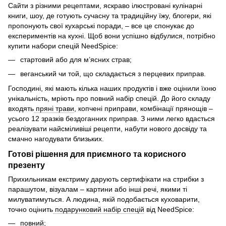
Сайти з різними рецептами, яскраво ілюстровані кулінарні
книги, шоу, де готують сучасну та традиційну їжу, блогери, які
пропонують свої кухарські поради, – все це спонукає до
експериментів на кухні. Щоб вони успішно відбулися, потрібно
купити набори спецій NeedSpice:
стартовий або для м’ясних страв;
веганський чи той, що складається з перцевих приправ.
Господині, які мають кілька наших продуктів і вже оцінили їхню
унікальність, мріють про повний набір спецій. До його складу
входять
пряні трави
, копчені приправи, комбінації прянощів –
усього 12 зразків бездоганних приправ. З ними легко вдасться
реалізувати найсміливіші рецепти, набути нового досвіду та
смачно нагодувати близьких.
Готові рішення для приємного та корисного
презенту
Прихильникам екстриму дарують сертифікати на стрибки з
парашутом, візуалам – картини або інші речі, якими ті
милуватимуться. А людина, якій подобається куховарити,
точно оцінить
подарунковий набір спецій
від NeedSpice:
повний;