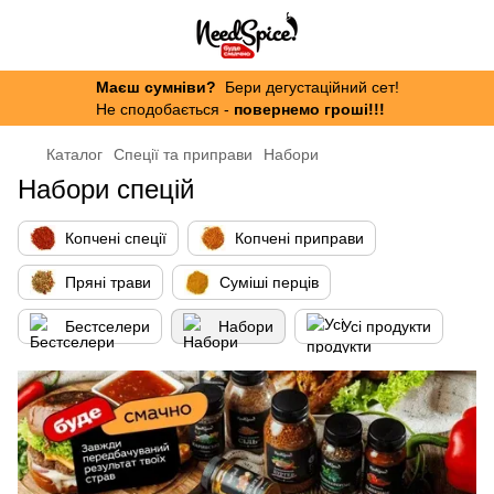
Маєш сумніви?
Бери дегустаційний сет!
Не сподобається -
повернемо гроші!!!
Каталог
Спеції та приправи
Набори
Набори спецій
Копчені спеції
Копчені приправи
Пряні трави
Суміші перців
Бестселери
Набори
Усі продукти