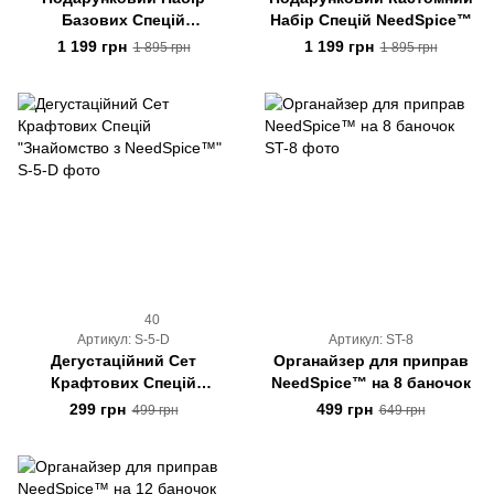
Базових Спецій
Набір Спецій NeedSpice™
NeedSpice™
1 199 грн
1 199 грн
1 895 грн
1 895 грн
40
Артикул: S-5-D
Артикул: ST-8
Дегустаційний Сет
Органайзер для приправ
Крафтових Спецій
NeedSpice™ на 8 баночок
"Знайомство з
299 грн
499 грн
499 грн
649 грн
NeedSpice™"