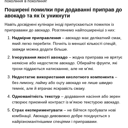
покоління в покоління!
Поширені помилки при додаванні приправ до
авокадо та як їх уникнути
Навіть досвідчені кулінари іноді припускаються помилок із
приправами до авокадо. Розглянемо найпоширеніші з них:
Надмірне приправлення
– авокадо має делікатний смак,
який легко перебити. Почніть із меншої кількості спецій,
завжди можна додати більше.
Ігнорування якості авокадо
– жодна приправа не врятує
неякісне або недостигле авокадо. Обирайте фрукти, які
трохи піддаються натисканню, але не м'які.
Недостатнє використання кислотного компонента
–
без лимону, лайму або оцту авокадо не лише швидко
темніє, але й втрачає яскравість смаку.
Одноманітність текстур
– додавання насіння або зерен
створює приємний контраст із м'якою текстурою авокадо.
Страх експериментувати
– не бійтеся пробувати нові
комбінації. Авокадо дивовижно добре поєднується з
найрізноманітнішими спеціями і приправами.