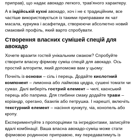
приправ), що надає авокадо легкого, трав'яного характеру.
А в
індійській кухні
авокадо, хоч і не є традиційним, все
частіше використовується із такими приправами як чат
масала, куркума і асафетида, створюючи абсолютно новий
смаковий профіль, який варто спробувати.
Створення власних сумішей спецій для
авокадо
Хочете вразити гостей унікальним смаком? Спробуйте
створити власну фірмову суміш спецій для авокадо. Ось
простий алгоритм, який допоможе вам у цьому:
Почніть із
основи
– сіль і перець. Додайте
кислотний
компонент
– лимонна або лаймова цедра, сушені томати чи
сумах. Далі виберіть
гострий елемент
– чилі, каєнський
перець або паприка. Для глибини смаку додайте
трави
–
коріандр, орегано, базилік або петрушка. І нарешті, включіть
текстурний елемент
– насіння кунжуту, чіа, конопель або
кропу.
Експериментуйте з пропорціями та інгредієнтами, записуйте
вдалі комбінації. Ваша власна авокадо-суміш може стати
фірмовою родинною приправою, яку передаватимуть із