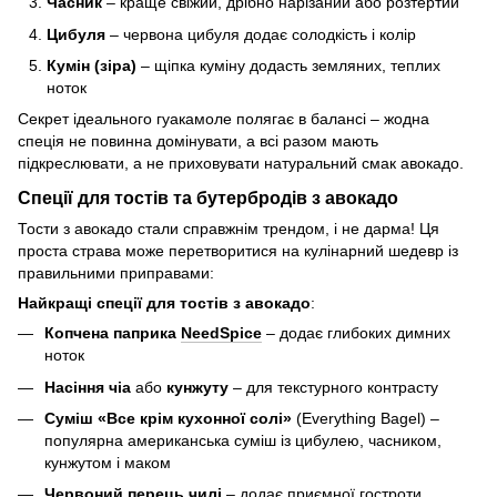
Часник
– краще свіжий, дрібно нарізаний або розтертий
Цибуля
– червона цибуля додає солодкість і колір
Кумін (зіра)
– щіпка куміну додасть земляних, теплих
ноток
Секрет ідеального гуакамоле полягає в балансі – жодна
спеція не повинна домінувати, а всі разом мають
підкреслювати, а не приховувати натуральний смак авокадо.
Спеції для тостів та бутербродів з авокадо
Тости з авокадо стали справжнім трендом, і не дарма! Ця
проста страва може перетворитися на кулінарний шедевр із
правильними приправами:
Найкращі спеції для тостів з авокадо
:
Копчена паприка
NeedSpice
– додає глибоких димних
ноток
Насіння чіа
або
кунжуту
– для текстурного контрасту
Суміш «Все крім кухонної солі»
(Everything Bagel) –
популярна американська суміш із цибулею, часником,
кунжутом і маком
Червоний перець чилі
– додає приємної гостроти