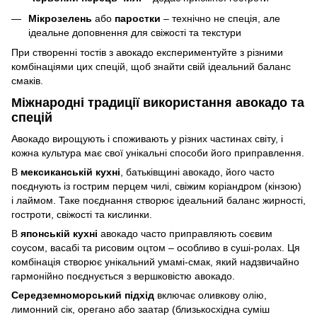
Мікрозелень
або
паростки
– технічно не спеція, але
ідеальне доповнення для свіжості та текстури
При створенні тостів з авокадо експериментуйте з різними
комбінаціями цих спецій, щоб знайти свій ідеальний баланс
смаків.
Міжнародні традиції використання авокадо та
спецій
Авокадо вирощують і споживають у різних частинах світу, і
кожна культура має свої унікальні способи його приправлення.
В
мексиканській кухні
, батьківщині авокадо, його часто
поєднують із гострим перцем чилі, свіжим коріандром (кінзою)
і лаймом. Таке поєднання створює ідеальний баланс жирності,
гостроти, свіжості та кислинки.
В
японській кухні
авокадо часто приправляють соєвим
соусом, васабі та рисовим оцтом – особливо в суші-ролах. Ця
комбінація створює унікальний умамі-смак, який надзвичайно
гармонійно поєднується з вершковістю авокадо.
Середземноморський підхід
включає оливкову олію,
лимонний сік, орегано або заатар (близькосхідна суміш