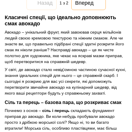
Назад
Вперед
1
з 2
Класичні спеції, що ідеально доповнюють
смак авокадо
Авокадо – унікальний фрукт, який завоював серця мільйонів
людей своєю кремовою текстурою та ніжним смаком. Але чи
знаєте ви, що правильно підібрані спеції здатні розкрити його
смак як ніколи раніше? Насправді авокадо – це як чисте
полотно для художника, яке чекає на яскраві мазки приправ,
щоб перетворитися на справжній шедевр.
У світі, де авокадо стало невід'ємною частиною сучасної кухні,
знання ідеальних спецій для нього – це справжній скарб. І
сьогодні я розкрию для вас усі секрети, які допоможуть
перетворити звичайне авокадо на кулінарний шедевр, від
якого ваші рецептори будуть у справжньому захваті.
Сіль та перець – базова пара, що розкриває смак
Почнемо з основ –
сіль і перець
складають фундамент
приправ до авокадо. Ви коли-небудь пробували авокадо
просто з дрібкою морської солі? Якщо ні, то ви багато
втратили! Морська сіль, особливо пластівцями, має більш