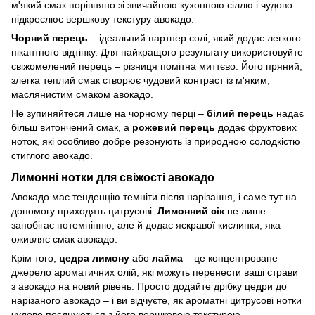
м'який смак порівняно зі звичайною кухонною сіллю і чудово
підкреслює вершкову текстуру авокадо.
Чорний перець
– ідеальний партнер солі, який додає легкого
пікантного відтінку. Для найкращого результату використовуйте
свіжомелений перець – різниця помітна миттєво. Його пряний,
злегка теплий смак створює чудовий контраст із м'яким,
маслянистим смаком авокадо.
Не зупиняйтеся лише на чорному перці –
білий перець
надає
більш витончений смак, а
рожевий перець
додає фруктових
ноток, які особливо добре резонують із природною солодкістю
стиглого авокадо.
Лимонні нотки для свіжості авокадо
Авокадо має тенденцію темніти після нарізання, і саме тут на
допомогу приходять цитрусові.
Лимонний сік
не лише
запобігає потемнінню, але й додає яскравої кислинки, яка
оживляє смак авокадо.
Крім того,
цедра лимону
або
лайма
– це концентроване
джерело ароматичних олій, які можуть перенести ваші страви
з авокадо на новий рівень. Просто додайте дрібку цедри до
нарізаного авокадо – і ви відчуєте, як ароматні цитрусові нотки
чудово поєднуються з його вершковою текстурою.