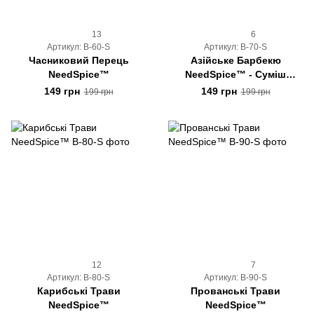
13
6
Артикул: B-60-S
Артикул: B-70-S
Часниковий Перець
Азійське Барбекю
NeedSpice™
NeedSpice™ - Суміш
Копчених Спецій
149 грн
149 грн
199 грн
199 грн
12
7
Артикул: B-80-S
Артикул: B-90-S
Карибські Трави
Прованські Трави
NeedSpice™
NeedSpice™