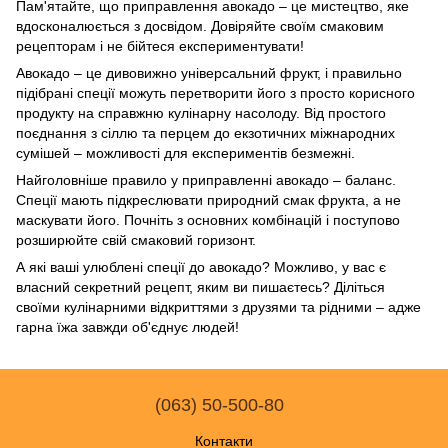
Пам'ятайте, що приправлення авокадо – це мистецтво, яке
вдосконалюється з досвідом. Довіряйте своїм смаковим
рецепторам і не бійтеся експериментувати!
Авокадо – це дивовижно універсальний фрукт, і правильно
підібрані спеції можуть перетворити його з просто корисного
продукту на справжню кулінарну насолоду. Від простого
поєднання з сіллю та перцем до екзотичних міжнародних
сумішей – можливості для експериментів безмежні.
Найголовніше правило у приправленні авокадо – баланс.
Спеції мають підкреслювати природний смак фрукта, а не
маскувати його. Почніть з основних комбінацій і поступово
розширюйте свій смаковий горизонт.
А які ваші улюблені спеції до авокадо? Можливо, у вас є
власний секретний рецепт, яким ви пишаєтесь? Діліться
своїми кулінарними відкриттями з друзями та рідними – адже
гарна їжа завжди об'єднує людей!
(063) 50-500-80
Контакти