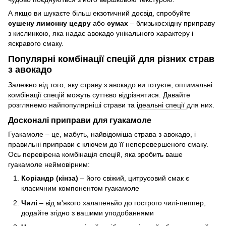
А якщо ви шукаєте більш екзотичний досвід, спробуйте
сушену лимонну цедру
або
сумах
– близькосхідну приправу
з кислинкою, яка надає авокадо унікального характеру і
яскравого смаку.
Популярні комбінації спецій для різних страв
з авокадо
Залежно від того, яку страву з авокадо ви готуєте, оптимальні
комбінації спецій
можуть суттєво відрізнятися. Давайте
розглянемо найпопулярніші страви та
ідеальні спеції
для них.
Досконалі приправи для гуакамоле
Гуакамоле – це, мабуть, найвідоміша страва з авокадо, і
правильні приправи є ключем до її неперевершеного смаку.
Ось перевірена комбінація спецій, яка зробить ваше
гуакамоле неймовірним:
Коріандр (кінза)
– його свіжий, цитрусовий смак є
класичним компонентом гуакамоле
Чилі
– від м'якого халапеньйо до гострого чилі-пеппер,
додайте згідно з вашими уподобаннями