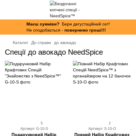
Маєш сумніви?
Бери дегустаційний сет!
Не сподобається -
повернемо гроші!!!
Каталог
До страви
до авокадо
Спеції до авокадо NeedSpice
5
2
Артикул: G-10-S
Артикул: S-10-O
Подарунковий Набір
Повний Набір Крафтових