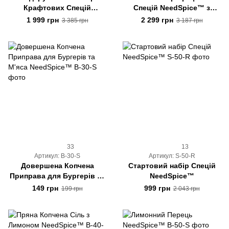
Крафтових Спецій
Спецій NeedSpice™ з
"Знайомство з
органайзером на 12
1 999 грн
2 299 грн
3 385 грн
3 187 грн
NeedSpice™"
баночок
33
13
Артикул: B-30-S
Артикул: S-50-R
Довершена Копчена
Стартовий набір Спецій
Приправа для Бургерів та
NeedSpice™
М'яса NeedSpice™
149 грн
999 грн
199 грн
2 043 грн