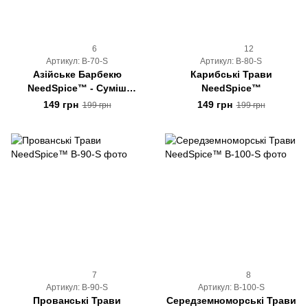
6
12
Артикул: B-70-S
Артикул: B-80-S
Азійське Барбекю
Карибські Трави
NeedSpice™ - Суміш
NeedSpice™
Копчених Спецій
149 грн
149 грн
199 грн
199 грн
7
8
Артикул: B-90-S
Артикул: B-100-S
Прованські Трави
Середземноморські Трави