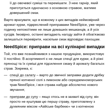
її до овочевої суміші та перемішати. З нею гарнір, який
приготується одночасно з основною стравою, матиме
довершений смак.
Варто врахувати, що в кожному з цих випадків неймовірний
аромат курки, підкреслений приправами NeedSpice, уже через
годинку непокоїтиме не лише домашніх мешканців, а й усіх
сусідів. Імовірно, останні вигадають нагоду зайти й обов’язково
залишаться перевірити, наскільки смак відповідає пахощам.
NeedSpice: приправи на всі кулінарні випадки
Той, хто вже познайомився з нашою продукцією, використовує
її постійно. В асортименті є не лише спеції для курки, а й різні
прянощі та їх суміші для підсилення смаку й аромату багатьох
страв. Зокрема, є:
спеції до салату
– варто до звичної заправки додати дрібку
пряної копченої солі з лимоном або середземноморських
трав NeedSpice, і вся страва набуде абсолютно нового
звучання;
приправи до супу
– якщо хтось не в захваті від супу, він
просто не куштував цю першу страву, приготовлену з
духмяним міксом «Азійське барбекю» чи з копченою