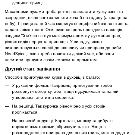
дещицю гірчиці.
Масажними рухами треба ретельно змастити курку зовні та
зсередини, після чого залишити хоча б на годину (а краще на
добу). Гірчиця за цей час скоригує специфічний запах птиці та
надасть пікантності. Олія виконає роль провідника пахощів:
завдяки їй м’ясо всотує максимум аромату духмяних трав,
різних видів перцю та прянощів. У випадку, якщо
використовуються
спеції до шашлику
чи
приправа до риби
NeedSpice, також треба почекати деякий час, аби вони
наситили продукти своїм смаком та ароматом.
Другий етап: запікання
Способів приготування курки в духовці є багато:
У рукаві чи фользі. Наприкінці приготування треба
розгорнути обгортку, аби птиця підсушилася та на ній
утворилася апетитна скоринка.
На решітці. Так курочка рівномірно з усіх сторін
пропікається.
На овочевій подушці. Картоплю, моркву та цибулю
порізати шматочками, збризнути олією. Якщо в
розпорядженні є
приправа для овочів гриль
, можна додати