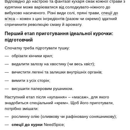
Відповідно до настрою та фантазії кухаря смак кожної страви з
курятини може варіюватися від солодкувато-ніжного до
вибухово насиченого. Різні види солі, пряні трави,
спеції до
м’яса
– кожен з цих інгредієнтів (разом чи окремо) здатний
спричинити революцію смаку й аромату.
Перший етап приготування ідеальної курочки:
підготовчий
Спочатку треба підготувати тушку:
обрізати кінчики крил;
видалити залозу на хвостику (чи весь хвіст);
вичистити легені та залишки внутрішніх органів;
вимити з усіх сторін;
висушити паперовим рушником.
Наступний етап після «купання» – «масаж», для якого
знадобиться спеціальний «крем». Щоб його приготувати,
потрібно змішати:
рослинну олію (оливкову чи рафіновану соняшникову);
спеції до курки
NeedSpice;