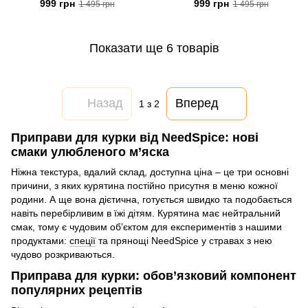
999 грн
999 грн
1 495 грн
1 495 грн
Показати ще 6 товарів
Назад
Вперед
1
з 2
Приправи для курки від NeedSpice: нові
смаки улюбленого м’яска
Ніжна текстура, вдалий склад, доступна ціна – це три основні
причини, з яких курятина постійно присутня в меню кожної
родини. А ще вона дієтична, готується швидко та подобається
навіть перебірливим в їжі дітям. Курятина має нейтральний
смак, тому є чудовим об’єктом для експериментів з нашими
продуктами:
спеції
та прянощі NeedSpice у стравах з нею
чудово розкриваються.
Приправа для курки
: обов’язковий компонент
популярних рецептів