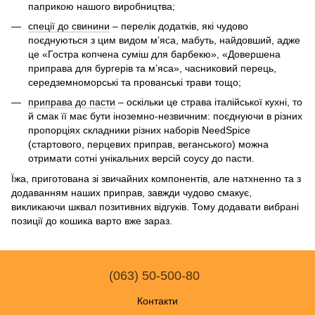
паприкою нашого виробництва;
спеції до свинини
– перелік додатків, які чудово
поєднуються з цим видом м’яса, мабуть, найдовший, адже
це «Гостра копчена суміш для барбекю», «Довершена
приправа для бургерів та м’яса», часниковий перець,
середземноморські та прованські трави тощо;
приправа до пасти
– оскільки це страва італійської кухні, то
й смак її має бути іноземно-незвичним: поєднуючи в різних
пропорціях складники різних наборів NeedSpice
(стартового, перцевих приправ, веганського) можна
отримати сотні унікальних версій соусу до пасти.
Їжа, приготована зі звичайних компонентів, але натхненно та з
додаванням наших приправ, завжди чудово смакує,
викликаючи шквал позитивних відгуків. Тому додавати вибрані
позиції до кошика варто вже зараз.
(063) 50-500-80
Контакти