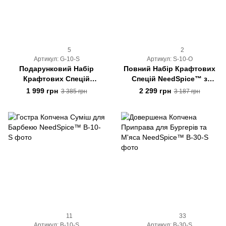
5
2
Артикул: G-10-S
Артикул: S-10-O
Подарунковий Набір
Повний Набір Крафтових
Крафтових Спецій
Спецій NeedSpice™ з
"Знайомство з
органайзером на 12
1 999 грн
2 299 грн
3 385 грн
3 187 грн
NeedSpice™"
баночок
11
33
Артикул: B-10-S
Артикул: B-30-S