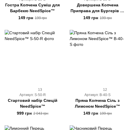
Гостра Копчена Суміш для
Довершена Копчена
Барбекю NeedSpice™
Приправа для Бургерів та
М'яса NeedSpice™
149 грн
149 грн
199 грн
199 грн
13
12
Артикул: S-50-R
Артикул: B-40-S
Стартовий набір Спецій
Пряна Копчена Сіль з
NeedSpice™
Лимоном NeedSpice™
999 грн
149 грн
2 043 грн
199 грн