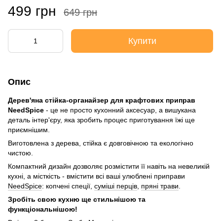
499 грн
649 грн
Купити
Опис
Дерев'яна стійка-органайзер для крафтових приправ
NeedSpice
- це не просто кухонний аксесуар, а вишукана
деталь інтер'єру, яка зробить процес приготування їжі ще
приємнішим.
Виготовлена з дерева, стійка є довговічною та екологічно
чистою.
Компактний дизайн дозволяє розмістити її навіть на невеликій
кухні, а місткість - вмістити всі ваші улюблені приправи
NeedSpice
: копчені спеції,
суміші перців
,
пряні трави
.
Зробіть свою кухню ще стильнішою та
функціональнішою!