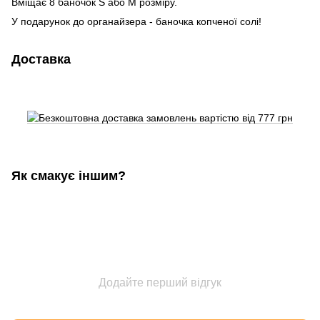
Вміщає 8 баночок S або M розміру.
У подарунок до органайзера - баночка копченої солі!
Доставка
Як смакує іншим?
Додайте перший відгук