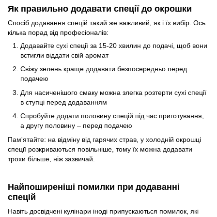
Як правильно додавати спеції до окрошки
Спосіб додавання спецій такий же важливий, як і їх вибір. Ось
кілька порад від професіоналів:
Додавайте сухі спеції за 15-20 хвилин до подачі, щоб вони
встигли віддати свій аромат
Свіжу зелень краще додавати безпосередньо перед
подачею
Для насиченішого смаку можна злегка розтерти сухі спеції
в ступці перед додаванням
Спробуйте додати половину спецій під час приготування,
а другу половину – перед подачею
Пам'ятайте: на відміну від гарячих страв, у холодній окрошці
спеції розкриваються повільніше, тому їх можна додавати
трохи більше, ніж зазвичай.
Найпоширеніші помилки при додаванні
спецій
Навіть досвідчені кулінари іноді припускаються помилок, які