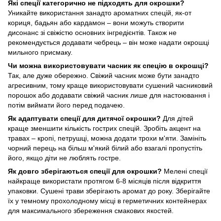
Які спеції категорично не підходять для окрошки?
Уникайте використання занадто ароматних спецій, як-от
кориця, бадьян або кардамон – вони можуть створити
дисонанс зі свіжістю основних інгредієнтів. Також не
рекомендується додавати чебрець – він може надати окрошці
мильного присмаку.
Чи можна використовувати часник як спецію в окрошці?
Так, але дуже обережно. Свіжий часник може бути занадто
агресивним, тому краще використовувати сушений часниковий
порошок або додавати свіжий часник лише для настоювання і
потім виймати його перед подачею.
Як адаптувати спеції для дитячої окрошки?
Для дітей
краще зменшити кількість гострих спецій. Зробіть акцент на
травах – кропі, петрушці, можна додати трохи м'яти. Замініть
чорний перець на більш м'який білий або взагалі пропустіть
його, якщо діти не люблять гостре.
Як довго зберігаються спеції для окрошки?
Мелені спеції
найкраще використати протягом 6-8 місяців після відкриття
упаковки. Сушені трави зберігають аромат до року. Зберігайте
їх у темному прохолодному місці в герметичних контейнерах
для максимального збереження смакових якостей.