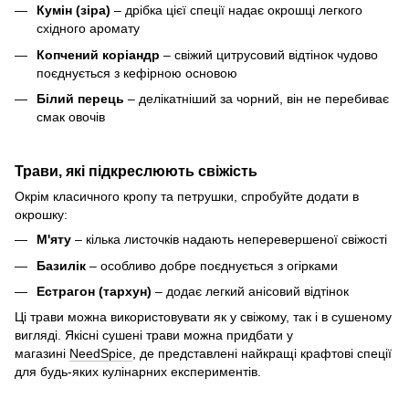
Кумін (зіра)
– дрібка цієї спеції надає окрошці легкого
східного аромату
Копчений коріандр
– свіжий цитрусовий відтінок чудово
поєднується з кефірною основою
Білий перець
– делікатніший за чорний, він не перебиває
смак овочів
Трави, які підкреслюють свіжість
Окрім класичного кропу та петрушки, спробуйте додати в
окрошку:
М'яту
– кілька листочків надають неперевершеної свіжості
Базилік
– особливо добре поєднується з огірками
Естрагон (тархун)
– додає легкий анісовий відтінок
Ці трави можна використовувати як у свіжому, так і в сушеному
вигляді. Якісні сушені трави можна придбати у
магазині
NeedSpice
, де представлені найкращі крафтові спеції
для будь-яких кулінарних експериментів.