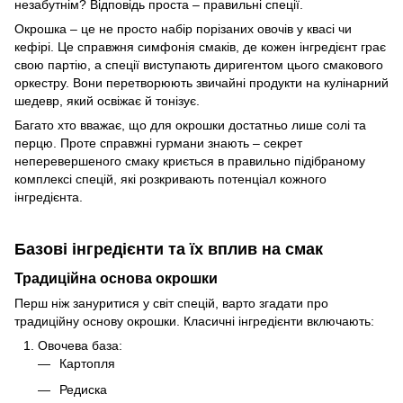
незабутнім? Відповідь проста – правильні спеції.
Окрошка – це не просто набір порізаних овочів у квасі чи
кефірі. Це справжня симфонія смаків, де кожен інгредієнт грає
свою партію, а спеції виступають диригентом цього смакового
оркестру. Вони перетворюють звичайні продукти на кулінарний
шедевр, який освіжає й тонізує.
Багато хто вважає, що для окрошки достатньо лише солі та
перцю. Проте справжні гурмани знають – секрет
неперевершеного смаку криється в правильно підібраному
комплексі спецій, які розкривають потенціал кожного
інгредієнта.
Базові інгредієнти та їх вплив на смак
Традиційна основа окрошки
Перш ніж зануритися у світ спецій, варто згадати про
традиційну основу окрошки. Класичні інгредієнти включають:
Овочева база:
Картопля
Редиска