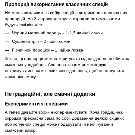
Пропорції використання класичних спецій
Не менш важливим за вибір спецій є дотримання правильних
пропорцій. На 3-літрову каструлю окрошки оптимальними
будуть такі кількості:
Чорний мелений перець – 1-1,5 чайної ложки
Сушений кріп – 2 чайні ложки
Гірчичний порошок – 1 чайна ложка
Звісно, ці пропорції можна коригувати відповідно до особистих
смакових уподобань. Але початківцям рекомендую
дотримуватися саме таких співвідношень, щоб не порушити
гармонію смаку.
Нетрадиційні, але смачні додатки
Експерименти зі спеціями
А тепер давайте трохи експериментувати! Хоча традиційна
окрошка прекрасна сама по собі, додавання деяких східних
або
копчених спецій
може подарувати їй неочікуваний
смаковий вимір: