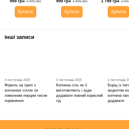
999 грн
999 грн
1 799 грн
1 495 грн
1 495 грн
2 58
NeedSpice
Купити
Купити
Купити
Інші записи
4 листопада 2025
3 листопада 2025
2 листопада 2
Форель на грилі з
Копчена сіль як її
Борщ із ле
копченою сіллю чи
виготовляють і куди
акцентом к
лимонним перцем чесне
додавати повний корисний
копчена пап
порівняння
гід
додавати