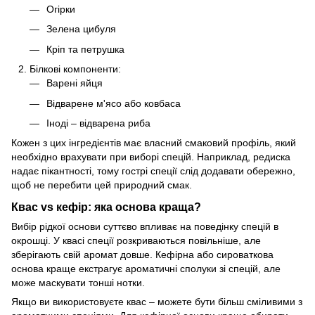
Огірки
Зелена цибуля
Кріп та петрушка
Білкові компоненти:
Варені яйця
Відварене м'ясо або ковбаса
Іноді – відварена риба
Кожен з цих інгредієнтів має власний смаковий профіль, який
необхідно врахувати при виборі спецій. Наприклад, редиска
надає пікантності, тому гострі спеції слід додавати обережно,
щоб не перебити цей природний смак.
Квас vs кефір: яка основа краща?
Вибір рідкої основи суттєво впливає на поведінку спецій в
окрошці. У квасі спеції розкриваються повільніше, але
зберігають свій аромат довше. Кефірна або сироваткова
основа краще екстрагує ароматичні сполуки зі спецій, але
може маскувати тонші нотки.
Якщо ви використовуєте квас – можете бути більш сміливими з