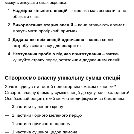
можуть зіпсувати смак окрошки:
Надмірна кількість спецій
– окрошка має освіжати, а не
обпікати язик
Використання старих спецій
– вони втрачають аромат і
можуть мати прогірклий присмак
Додавання всіх спецій одночасно
– кожна спеція
потребує свого часу для розкриття
Нехтування пробою під час приготування
– завжди
куштуйте страву перед остаточним додаванням спецій
Створюємо власну унікальну суміш спецій
Хочете здивувати гостей неповторним смаком окрошки?
Створіть власну фірмову
суміш спецій до супу
, хоч і холодного!
Ось базовий рецепт, який можна модифікувати за бажанням:
3 частини сушеного кропу
2 частини чорного меленого перцю
1 частина гірчичного порошку
1 частина сушеної цедри лимона