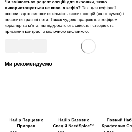
Чи змінюється рецепт спецій для окрошки, якщо
використовується не квас, а кефір?
Так, для кефірної
основи варто зменшити кількість кислих спецій (як-от сумах) і
посилити травяні ноти. Також чудово працюють з кефіром
коріандр та м'ята, які підкреслюють свіжість і створюють
приємний контраст з молочною кислинкою.
Ми рекомендуємо
Набір Перцевих
Набір Базових
Повний Наб
Приправ
Спецій NeedSpice™
Крафтових Сп
NeedSpice™
"Знайомство