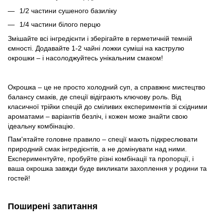
1/2 частини сушеного базиліку
1/4 частини білого перцю
Змішайте всі інгредієнти і зберігайте в герметичній темній
ємності. Додавайте 1-2 чайні ложки суміші на каструлю
окрошки – і насолоджуйтесь унікальним смаком!
Окрошка – це не просто холодний суп, а справжнє мистецтво
балансу смаків, де спеції відіграють ключову роль. Від
класичної трійки спецій до сміливих експериментів зі східними
ароматами – варіантів безліч, і кожен може знайти свою
ідеальну комбінацію.
Пам'ятайте головне правило – спеції мають підкреслювати
природний смак інгредієнтів, а не домінувати над ними.
Експериментуйте, пробуйте різні комбінації та пропорції, і
ваша окрошка завжди буде викликати захоплення у родини та
гостей!
Поширені запитання