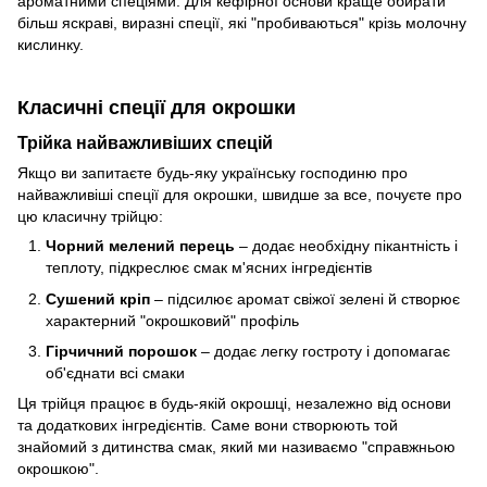
ароматними спеціями. Для кефірної основи краще обирати
більш яскраві, виразні спеції, які "пробиваються" крізь молочну
кислинку.
Класичні спеції для окрошки
Трійка найважливіших спецій
Якщо ви запитаєте будь-яку українську господиню про
найважливіші спеції для окрошки, швидше за все, почуєте про
цю класичну трійцю:
Чорний мелений перець
– додає необхідну пікантність і
теплоту, підкреслює смак м'ясних інгредієнтів
Сушений кріп
– підсилює аромат свіжої зелені й створює
характерний "окрошковий" профіль
Гірчичний порошок
– додає легку гостроту і допомагає
об'єднати всі смаки
Ця трійця працює в будь-якій окрошці, незалежно від основи
та додаткових інгредієнтів. Саме вони створюють той
знайомий з дитинства смак, який ми називаємо "справжньою
окрошкою".