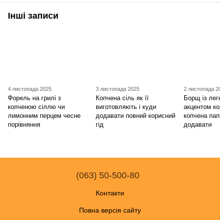
Інші записи
4 листопада 2025
3 листопада 2025
2 листопада 2
Форель на грилі з
Копчена сіль як її
Борщ із ле
копченою сіллю чи
виготовляють і куди
акцентом к
лимонним перцем чесне
додавати повний корисний
копчена пап
порівняння
гід
додавати
(063) 50-500-80
Контакти
Повна версія сайту