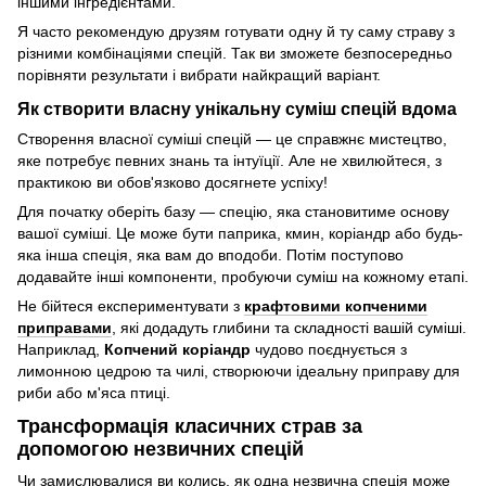
іншими інгредієнтами.
Я часто рекомендую друзям готувати одну й ту саму страву з
різними комбінаціями спецій. Так ви зможете безпосередньо
порівняти результати і вибрати найкращий варіант.
Як створити власну унікальну суміш спецій вдома
Створення власної суміші спецій — це справжнє мистецтво,
яке потребує певних знань та інтуїції. Але не хвилюйтеся, з
практикою ви обов'язково досягнете успіху!
Для початку оберіть базу — спецію, яка становитиме основу
вашої суміші. Це може бути паприка, кмин, коріандр або будь-
яка інша спеція, яка вам до вподоби. Потім поступово
додавайте інші компоненти, пробуючи суміш на кожному етапі.
Не бійтеся експериментувати з
крафтовими копченими
приправами
, які додадуть глибини та складності вашій суміші.
Наприклад,
Копчений коріандр
чудово поєднується з
лимонною цедрою та чилі, створюючи ідеальну приправу для
риби або м'яса птиці.
Трансформація класичних страв за
допомогою незвичних спецій
Чи замислювалися ви колись, як одна незвична спеція може