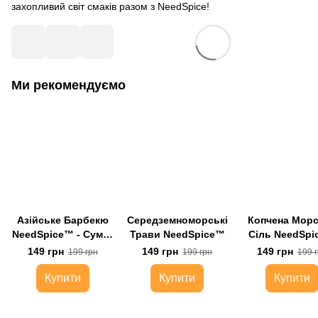
захопливий світ смаків разом з NeedSpice!
Ми рекомендуємо
Азійське Барбекю
Середземноморські
Копчена Мор
NeedSpice™ - Суміш
Трави NeedSpice™
Сіль NeedSp
Копчених Спецій
149 грн
149 грн
149 грн
199 грн
199 грн
199 
Купити
Купити
Купити