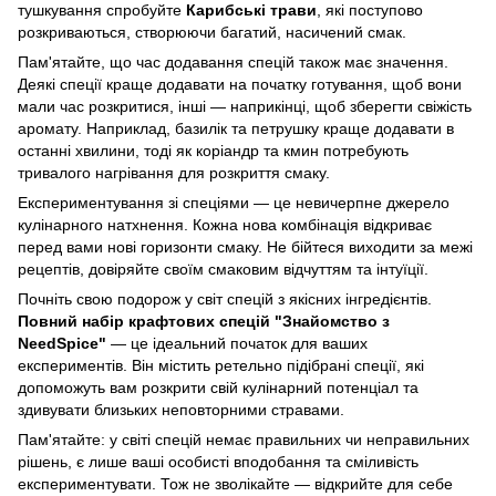
тушкування спробуйте
Карибські трави
, які поступово
розкриваються, створюючи багатий, насичений смак.
Пам'ятайте, що час додавання спецій також має значення.
Деякі спеції краще додавати на початку готування, щоб вони
мали час розкритися, інші — наприкінці, щоб зберегти свіжість
аромату. Наприклад, базилік та петрушку краще додавати в
останні хвилини, тоді як коріандр та кмин потребують
тривалого нагрівання для розкриття смаку.
Експериментування зі спеціями — це невичерпне джерело
кулінарного натхнення. Кожна нова комбінація відкриває
перед вами нові горизонти смаку. Не бійтеся виходити за межі
рецептів, довіряйте своїм смаковим відчуттям та інтуїції.
Почніть свою подорож у світ спецій з якісних інгредієнтів.
Повний набір крафтових спецій "Знайомство з
NeedSpice"
— це ідеальний початок для ваших
експериментів. Він містить ретельно підібрані спеції, які
допоможуть вам розкрити свій кулінарний потенціал та
здивувати близьких неповторними стравами.
Пам'ятайте: у світі спецій немає правильних чи неправильних
рішень, є лише ваші особисті вподобання та сміливість
експериментувати. Тож не зволікайте — відкрийте для себе