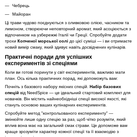
Чебрець
Майоран
Ці трави чудово поєднуються з оливковою олією, часником та
лимоном, створюючи неповторний аромат, який асоціюється з
відпочинком на узбережжі Італії чи Греції. Спробуйте додати
трохи
Копченої морської солі
до цієї суміші — і ви отримаєте
новий вимір смаку, який здивує навіть досвідчених кулінарів.
Практичні поради для успішних
експериментів зі спеціями
Коли ви готові поринути у світ експериментів, важливо мати
план. Ось кілька практичних порад, які допоможуть вам:
Почніть з базового набору якісних спецій.
Набір базових
спецій
від NeedSpice — це ідеальний стартовий комплект для
новачків. Він містить найнеобхідніші спеції високої якості, які
стануть основою ваших кулінарних експериментів.
Спробуйте метод "контрольованого експерименту" —
змінюйте лише одну спецію за раз, щоб чітко розуміти, який
вплив вона має на загальний смак страви. Це допоможе вам
краще зрозуміти характер кожної спеції та її взаємодію з