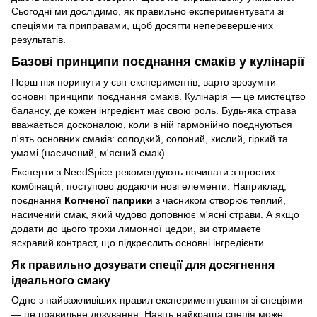
Сьогодні ми дослідимо, як правильно експериментувати зі
спеціями та приправами, щоб досягти неперевершених
результатів.
Базові принципи поєднання смаків у кулінарії
Перш ніж поринути у світ експериментів, варто зрозуміти
основні принципи поєднання смаків. Кулінарія — це мистецтво
балансу, де кожен інгредієнт має свою роль. Будь-яка страва
вважається досконалою, коли в ній гармонійно поєднуються
п'ять основних смаків: солодкий, солоний, кислий, гіркий та
умамі (насичений, м'ясний смак).
Експерти з
NeedSpice
рекомендують починати з простих
комбінацій, поступово додаючи нові елементи. Наприклад,
поєднання
Копченої паприки
з часником створює теплий,
насичений смак, який чудово доповнює м'ясні страви. А якщо
додати до цього трохи лимонної цедри, ви отримаєте
яскравий контраст, що підкреслить основні інгредієнти.
Як правильно дозувати спеції для досягнення
ідеального смаку
Одне з найважливіших правил експериментування зі спеціями
— це правильне дозування. Навіть найкраща спеція може