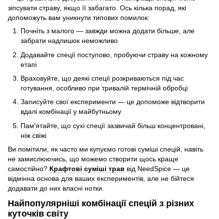
зіпсувати страву, якщо її забагато. Ось кілька порад, які
допоможуть вам уникнути типових помилок:
Почніть з малого — завжди можна додати більше, але
забрати надлишок неможливо
Додавайте спеції поступово, пробуючи страву на кожному
етапі
Враховуйте, що деякі спеції розкриваються під час
готування, особливо при тривалій термічній обробці
Записуйте свої експерименти — це допоможе відтворити
вдалі комбінації у майбутньому
Пам'ятайте, що сухі спеції зазвичай більш концентровані,
ніж свіжі
Ви помітили, як часто ми купуємо готові суміші спецій, навіть
не замислюючись, що можемо створити щось краще
самостійно?
Крафтові суміші трав
від NeedSpice — це
відмінна основа для ваших експериментів, але не бійтеся
додавати до них власні нотки.
Найпопулярніші комбінації спецій з різних
куточків світу