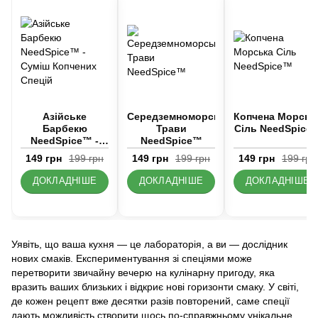
Азійське
Середземноморські
Копчена Морськ
Барбекю
Трави
Сіль NeedSpice
NeedSpice™ -
NeedSpice™
Суміш Копчених
149 грн
199 грн
149 грн
199 грн
149 грн
199 грн
Спецій
ДОКЛАДНІШЕ
ДОКЛАДНІШЕ
ДОКЛАДНІШЕ
Уявіть, що ваша кухня — це лабораторія, а ви — дослідник
нових смаків. Експериментування зі спеціями може
перетворити звичайну вечерю на кулінарну пригоду, яка
вразить ваших близьких і відкриє нові горизонти смаку. У світі,
де кожен рецепт вже десятки разів повторений, саме спеції
дають можливість створити щось по-справжньому унікальне.