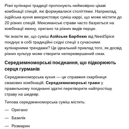
Різні кулінарні традиції пропонують неймовірно цікаві
комбінації спецій, які формувалися століттями. Наприклад,
індійська кухня використовує суміш каррі, що може містити до
20 різних спецій. Мексиканські страви часто базуються на
комбінації кмину, орегано та різних видів перцю.
Чи знаєте ви, що суміш
Азійське Барбекю
від NeedSpice
поєднує в собі традиційні східні спеції з сучасними
кулінарними трендами? Це ідеальний приклад того, як досвід
різних культур може створити неперевершений смак.
Середземноморські поєднання, що підкорюють
серця гурманів
Середземноморська кухня — це справжня скарбниця
смакових комбінацій.
Середземноморські трави
у
правильному поєднанні здатні перетворити найпростішу
страву на шедевр.
Типова середземноморська суміш містить:
Орегано
Базилік
Розмарин