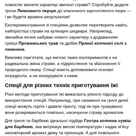
повністю змінити характер звичної страви? Спробуйте додати
трохи
Лимонного перцю
до класичного картопляного пюре —
і ви будете вражені результатом!
Експериментування зі спеціями дозволяє перетворити навіть
найпростіші страви на кулінарні шедеври. Наприклад,
звичайна яєчня набуває нового характеру з додаванням
суміші
Прованських трав
та дрібки
Пряної копченої солі з
лимоном
.
Важливо пам'ятати, що метою таких експериментів є не
радикальна зміна страви, а підкреслення та збагачення її
природного смаку. Спеції мають доповнювати основні
інгредієнти, а не конкурувати з ними.
Спеції для різних технік приготування їжі
Різні методи приготування їжі вимагають різного підходу до
використання спецій. Наприклад, при смаженні на грилі деякі
спеції можуть горіти і давати гіркоту, тоді як при тушкуванні
вони розкриваються повільно, насичуючи страву ароматом.
Для гриля та барбекю ідеально підійде
Гостра копчена суміш
для барбекю
, яка витримує високі температури і надає м'ясу
неповторний аромат диму та прянощів. А для повільного