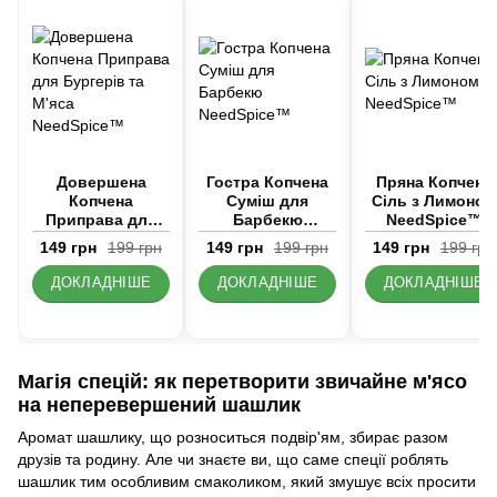
Довершена
Гостра Копчена
Пряна Копчена
Копчена
Суміш для
Сіль з Лимоном
Приправа для
Барбекю
NeedSpice™
Бургерів та
NeedSpice™
149 грн
199 грн
149 грн
199 грн
149 грн
199 грн
М'яса
NeedSpice™
ДОКЛАДНІШЕ
ДОКЛАДНІШЕ
ДОКЛАДНІШЕ
Магія спецій: як перетворити звичайне м'ясо
на неперевершений шашлик
Аромат шашлику, що розноситься подвір'ям, збирає разом
друзів та родину. Але чи знаєте ви, що саме спеції роблять
шашлик тим особливим смаколиком, який змушує всіх просити