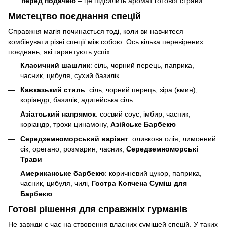
перед подачею
– це підсилить аромат готової страви
Мистецтво поєднання спецій
Справжня магія починається тоді, коли ви навчитеся
комбінувати різні спеції між собою. Ось кілька перевірених
поєднань, які гарантують успіх:
Класичний шашлик
: сіль, чорний перець, паприка,
часник, цибуля, сухий базилік
Кавказький стиль
: сіль, чорний перець, зіра (кмин),
коріандр, базилік, адигейська сіль
Азіатський напрямок
: соєвий соус, імбир, часник,
коріандр, трохи цинамону,
Азійське Барбекю
Середземноморський варіант
: оливкова олія, лимонний
сік, орегано, розмарин, часник,
Середземноморські
Трави
Американське барбекю
: коричневий цукор, паприка,
часник, цибуля, чилі,
Гостра Копчена Суміш для
Барбекю
Готові рішення для справжніх гурманів
Не завжди є час на створення власних сумішей спецій. У таких