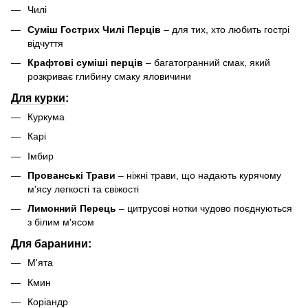
Чилі
Суміш Гострих Чилі Перців
– для тих, хто любить гострі
відчуття
Крафтові суміші перців
– багатогранний смак, який
розкриває глибину смаку яловичини
Для курки
:
Куркума
Карі
Імбир
Прованські Трави
– ніжні трави, що надають курячому
м'ясу легкості та свіжості
Лимонний Перець
– цитрусові нотки чудово поєднуються
з білим м'ясом
Для баранини:
М'ята
Кмин
Коріандр