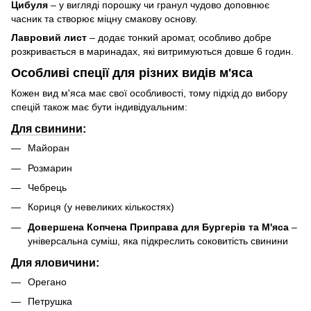
Цибуля
– у вигляді порошку чи гранул чудово доповнює
часник та створює міцну смакову основу.
Лавровий лист
– додає тонкий аромат, особливо добре
розкривається в маринадах, які витримуються довше 6 годин.
Особливі спеції для різних видів м'яса
Кожен вид м'яса має свої особливості, тому підхід до вибору
спецій також має бути індивідуальним:
Для свинини
:
Майоран
Розмарин
Чебрець
Кориця (у невеликих кількостях)
Довершена Копчена Приправа для Бургерів та М'яса
–
універсальна суміш, яка підкреслить соковитість свинини
Для яловичини:
Орегано
Петрушка