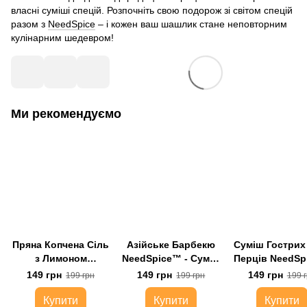
власні суміші спецій. Розпочніть свою подорож зі світом спецій
разом з
NeedSpice
– і кожен ваш шашлик стане неповторним
кулінарним шедевром!
Ми рекомендуємо
Пряна Копчена Сіль
Азійське Барбекю
Суміш Гострих
з Лимоном
NeedSpice™ - Суміш
Перців NeedS
NeedSpice™
Копчених Спецій
149 грн
149 грн
149 грн
199 грн
199 грн
199 
Купити
Купити
Купити