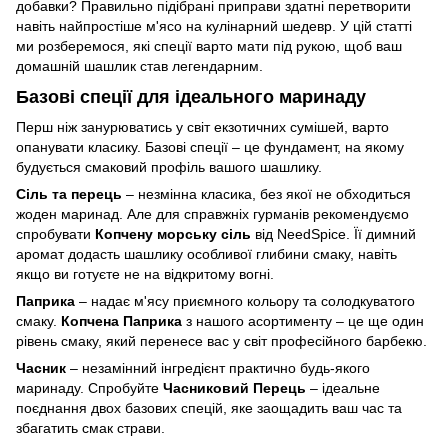
добавки? Правильно підібрані приправи здатні перетворити
навіть найпростіше м'ясо на кулінарний шедевр. У цій статті
ми розберемося, які спеції варто мати під рукою, щоб ваш
домашній шашлик став легендарним.
Базові спеції для ідеального маринаду
Перш ніж занурюватись у світ екзотичних сумішей, варто
опанувати класику. Базові спеції – це фундамент, на якому
будується смаковий профіль вашого шашлику.
Сіль та перець
– незмінна класика, без якої не обходиться
жоден маринад. Але для справжніх гурманів рекомендуємо
спробувати
Копчену морську сіль
від NeedSpice. Її димний
аромат додасть шашлику особливої глибини смаку, навіть
якщо ви готуєте не на відкритому вогні.
Паприка
– надає м'ясу приємного кольору та солодкуватого
смаку.
Копчена Паприка
з нашого асортименту – це ще один
рівень смаку, який перенесе вас у світ професійного барбекю.
Часник
– незамінний інгредієнт практично будь-якого
маринаду. Спробуйте
Часниковий Перець
– ідеальне
поєднання двох базових спецій, яке заощадить ваш час та
збагатить смак страви.