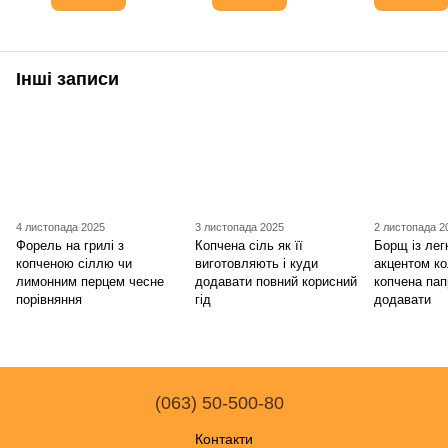
Інші записи
4 листопада 2025
3 листопада 2025
2 листопада 2
Форель на грилі з
Копчена сіль як її
Борщ із ле
копченою сіллю чи
виготовляють і куди
акцентом к
лимонним перцем чесне
додавати повний корисний
копчена пап
порівняння
гід
додавати
(063) 50-500-80
Контакти