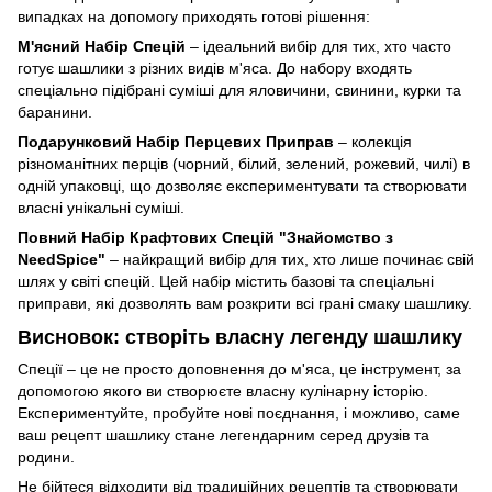
випадках на допомогу приходять готові рішення:
М'ясний Набір Спецій
– ідеальний вибір для тих, хто часто
готує шашлики з різних видів м'яса. До набору входять
спеціально підібрані суміші для яловичини, свинини, курки та
баранини.
Подарунковий Набір Перцевих Приправ
– колекція
різноманітних перців (чорний, білий, зелений, рожевий, чилі) в
одній упаковці, що дозволяє експериментувати та створювати
власні унікальні суміші.
Повний Набір Крафтових Спецій "Знайомство з
NeedSpice"
– найкращий вибір для тих, хто лише починає свій
шлях у світі спецій. Цей набір містить базові та спеціальні
приправи, які дозволять вам розкрити всі грані смаку шашлику.
Висновок: створіть власну легенду шашлику
Спеції – це не просто доповнення до м'яса, це інструмент, за
допомогою якого ви створюєте власну кулінарну історію.
Експериментуйте, пробуйте нові поєднання, і можливо, саме
ваш рецепт шашлику стане легендарним серед друзів та
родини.
Не бійтеся відходити від традиційних рецептів та створювати