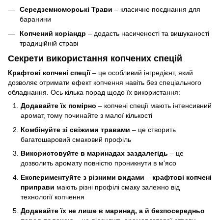
Середземноморські Трави
– класичне поєднання для
баранини
Копчений коріандр
– додасть насиченості та вишуканості
традиційній страві
Секрети використання копчених спецій
Крафтові копчені спеції
– це особливий інгредієнт, який
дозволяє отримати ефект копчення навіть без спеціального
обладнання. Ось кілька порад щодо їх використання:
Додавайте їх помірно
– копчені спеції мають інтенсивний
аромат, тому починайте з малої кількості
Комбінуйте зі свіжими травами
– це створить
багатошаровий смаковий профіль
Використовуйте в маринадах заздалегідь
– це
дозволить аромату повністю проникнути в м'ясо
Експериментуйте з різними видами
–
крафтові копчені
приправи
мають різні профілі смаку залежно від
технології копчення
Додавайте їх не лише в маринад, а й безпосередньо