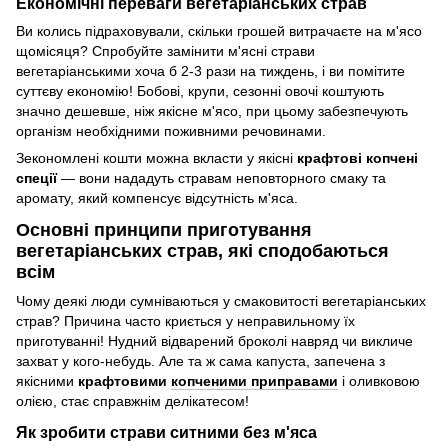
Економічні переваги вегетаріанських страв
Ви колись підраховували, скільки грошей витрачаєте на м'ясо
щомісяця? Спробуйте замінити м'ясні страви
вегетаріанськими хоча б 2-3 рази на тиждень, і ви помітите
суттєву економію! Бобові, крупи, сезонні овочі коштують
значно дешевше, ніж якісне м'ясо, при цьому забезпечують
організм необхідними поживними речовинами.
Зекономлені кошти можна вкласти у якісні
крафтові копчені
спеції
— вони нададуть стравам неповторного смаку та
аромату, який компенсує відсутність м'яса.
Основні принципи приготування
вегетаріанських страв, які сподобаються
всім
Чому деякі люди сумніваються у смаковитості вегетаріанських
страв? Причина часто криється у неправильному їх
приготуванні! Нудний відварений броколі навряд чи викличе
захват у кого-небудь. Але та ж сама капуста, запечена з
якісними
крафтовими
копченими приправами
і оливковою
олією, стає справжнім делікатесом!
Як зробити страви ситними без м'яса