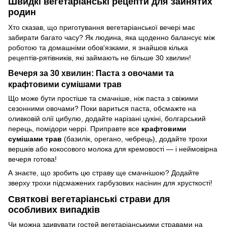
Швидкі вегетаріанські рецепти для зайнятих
родин
Хто сказав, що приготування вегетаріанської вечері має
забирати багато часу? Як людина, яка щоденно балансує між
роботою та домашніми обов'язками, я знайшов кілька
рецептів-рятівників, які займають не більше 30 хвилин!
Вечеря за 30 хвилин: Паста з овочами та
крафтовими сумішами трав
Що може бути простіше та смачніше, ніж паста з свіжими
сезонними овочами? Поки вариться паста, обсмажте на
оливковій олії цибулю, додайте нарізані цукіні, болгарський
перець, помідори черрі. Приправте все
крафтовими
сумішами трав
(базилік, орегано, чебрець), додайте трохи
вершків або кокосового молока для кремовості — і неймовірна
вечеря готова!
А знаєте, що зробить цю страву ще смачнішою? Додайте
зверху трохи підсмажених гарбузових насінин для хрусткості!
Святкові вегетаріанські страви для
особливих випадків
Чи можна здивувати гостей вегетаріанськими стравами на