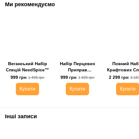
Ми рекомендуємо
Веганський Набір
Набір Перцевих
Повний Наб
Спецій NeedSpice™
Приправ
Крафтових Сп
NeedSpice™
NeedSpice™
999 грн
999 грн
2 299 грн
1 495 грн
1 495 грн
3 18
органайзером 
баночок
Купити
Купити
Купити
Інші записи