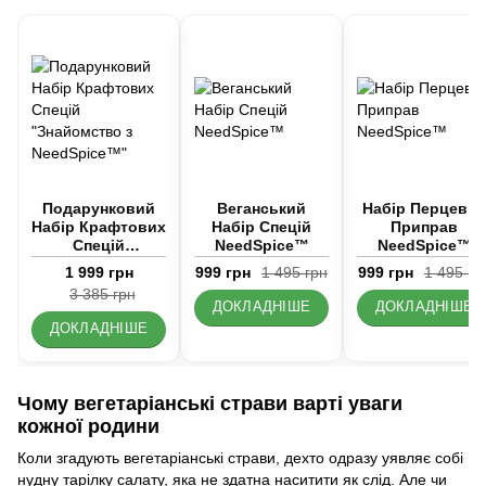
Подарунковий
Веганський
Набір Перцевих
Набір Крафтових
Набір Спецій
Приправ
Спецій
NeedSpice™
NeedSpice™
"Знайомство з
1 999 грн
999 грн
1 495 грн
999 грн
1 495 гр
NeedSpice™"
3 385 грн
ДОКЛАДНІШЕ
ДОКЛАДНІШЕ
ДОКЛАДНІШЕ
Чому вегетаріанські страви варті уваги
кожної родини
Коли згадують вегетаріанські страви, дехто одразу уявляє собі
нудну тарілку салату, яка не здатна наситити як слід. Але чи