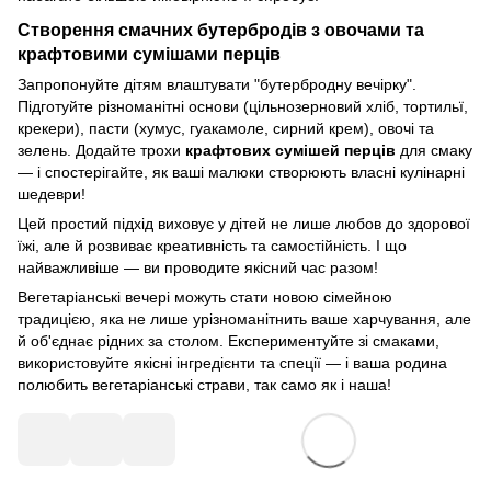
Створення смачних бутербродів з овочами та
крафтовими сумішами перців
Запропонуйте дітям влаштувати "бутербродну вечірку".
Підготуйте різноманітні основи (цільнозерновий хліб, тортильї,
крекери), пасти (хумус, гуакамоле, сирний крем), овочі та
зелень. Додайте трохи
крафтових сумішей перців
для смаку
— і спостерігайте, як ваші малюки створюють власні кулінарні
шедеври!
Цей простий підхід виховує у дітей не лише любов до здорової
їжі, але й розвиває креативність та самостійність. І що
найважливіше — ви проводите якісний час разом!
Вегетаріанські вечері можуть стати новою сімейною
традицією, яка не лише урізноманітнить ваше харчування, але
й об'єднає рідних за столом. Експериментуйте зі смаками,
використовуйте якісні інгредієнти та спеції — і ваша родина
полюбить вегетаріанські страви, так само як і наша!