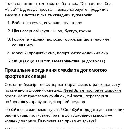
Головне питання, яке хвилює багатьох: "Як наїстися без
м'яса?" Відповідь проста — використовуйте продукти з
високим вмістом білка та складних вуглеводів:
Бобові: квасоля, сочевиця, нут, горох
Цільнозернові крупи: кіноа, булгур, гречка
Горіхи та насіння: волоські горіхи, мигдаль, насіння
соняшника
Молочні продукти: сир, йогурт, кисломолочний сир
Яйця (якщо ваш тип вегетаріанства це дозволяє)
Правильне поєднання смаків за допомогою
крафтових спецій
Секрет неймовірного смаку вегетаріанських страв криється у
правильно підібраних спеціях.
NeedSpice
пропонує широкий
асортимент крафтових сумішей
, які здатні перетворити
найпростішу страву на кулінарний шедевр.
Не бійтеся експериментувати! Спробуйте додати до запечених
овочів суміш італійських трав, а до тушкованої квасолі —
копчену паприку. Результат вас приємно здивує!