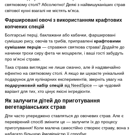
святковому столі? Абсолютно! Деякі з найвишуканіших страв
світової кухні взагалі не містять м'яса.
Фаршировані овочі з використанням крафтових
копчених спецій
Болгарські перці, баклажани або кабачки, фаршировані
сумішшю рису, овочів та грибів, приправлені
крафтовими
сумішами перців
— справжня святкова страва! Додайте до
начинки трохи сиру фета чи моцарели, і ваші гості забудуть
про м'ясні страви.
Така страва виглядає не лише смачно, але й надзвичайно
ефектно на святковому столі. А якщо ви шукаєте унікальний
подарунок для кулінарних експериментів, зверніть увагу на
подарунковий набір спецій
від NeedSpice
— це чудовий
варіант для тих, хто цінує якісні інгредієнти.
Як залучити дітей до приготування
вегетаріанських страв
Діти часто упереджено ставляться до овочевих страв. Але є
перевірений спосіб змінити це — залучити їх до процесу
приготування! Коли малеча самостійно створює страву, вона з
набагато більшою ймовірністю її спробує.