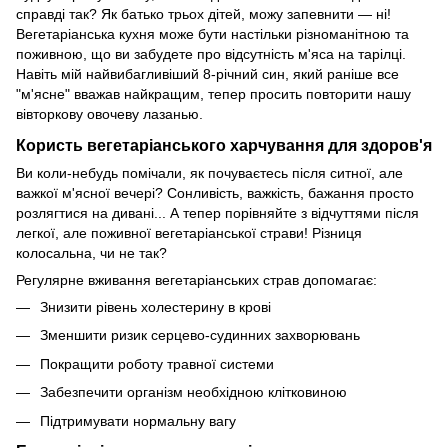
справді так? Як батько трьох дітей, можу запевнити — ні!
Вегетаріанська кухня може бути настільки різноманітною та
поживною, що ви забудете про відсутність м'яса на тарілці.
Навіть мій найвибагливіший 8-річний син, який раніше все
"м'ясне" вважав найкращим, тепер просить повторити нашу
вівторкову овочеву лазанью.
Користь вегетаріанського харчування для здоров'я
Ви коли-небудь помічали, як почуваєтесь після ситної, але
важкої м'ясної вечері? Сонливість, важкість, бажання просто
розлягтися на дивані... А тепер порівняйте з відчуттями після
легкої, але поживної вегетаріанської страви! Різниця
колосальна, чи не так?
Регулярне вживання вегетаріанських страв допомагає:
Знизити рівень холестерину в крові
Зменшити ризик серцево-судинних захворювань
Покращити роботу травної системи
Забезпечити організм необхідною клітковиною
Підтримувати нормальну вагу