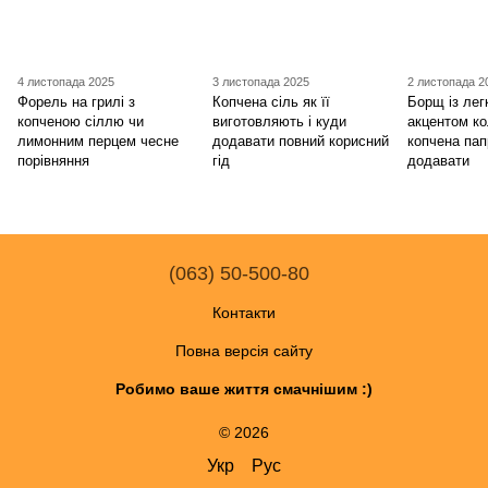
4 листопада 2025
3 листопада 2025
2 листопада 2
Форель на грилі з
Копчена сіль як її
Борщ із ле
копченою сіллю чи
виготовляють і куди
акцентом к
лимонним перцем чесне
додавати повний корисний
копчена пап
порівняння
гід
додавати
(063) 50-500-80
Контакти
Повна версія сайту
Робимо ваше життя смачнішим :)
© 2026
Укр
Рус