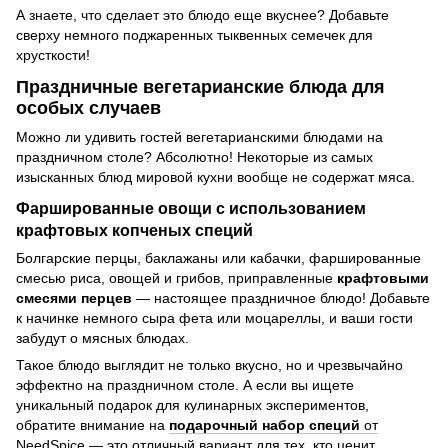
А знаете, что сделает это блюдо еще вкуснее? Добавьте
сверху немного поджаренных тыквенных семечек для
хрусткости!
Праздничные вегетарианские блюда для
особых случаев
Можно ли удивить гостей вегетарианскими блюдами на
праздничном столе? Абсолютно! Некоторые из самых
изысканных блюд мировой кухни вообще не содержат мяса.
Фаршированные овощи с использованием
крафтовых копченых специй
Болгарские перцы, баклажаны или кабачки, фаршированные
смесью риса, овощей и грибов, приправленные
крафтовыми
смесями перцев
— настоящее праздничное блюдо! Добавьте
к начинке немного сыра фета или моцареллы, и ваши гости
забудут о мясных блюдах.
Такое блюдо выглядит не только вкусно, но и чрезвычайно
эффектно на праздничном столе. А если вы ищете
уникальный подарок для кулинарных экспериментов,
обратите внимание на
подарочный набор специй
от
NeedSpice
— это отличный вариант для тех, кто ценит