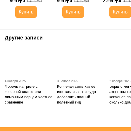
999 грн
999 грн
2 299 грн
1 495 грн
1 495 грн
3 18
органайзером 
баночек
Купить
Купить
Купить
Другие записи
4 ноября 2025
3 ноября 2025
2 ноября 2025
Форель на гриле с
Копченая соль как её
Борщ с лег
копченой солью или
изготавливают и куда
акцентом ко
лимонным перцем честное
добавлять полный
копченая па
сравнение
полезный гид
сколько до