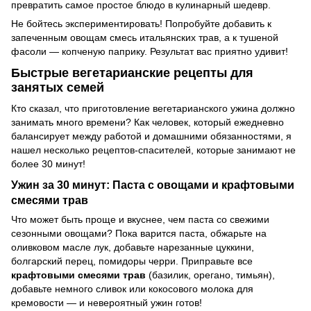
превратить самое простое блюдо в кулинарный шедевр.
Не бойтесь экспериментировать! Попробуйте добавить к
запеченным овощам смесь итальянских трав, а к тушеной
фасоли — копченую паприку. Результат вас приятно удивит!
Быстрые вегетарианские рецепты для
занятых семей
Кто сказал, что приготовление вегетарианского ужина должно
занимать много времени? Как человек, который ежедневно
балансирует между работой и домашними обязанностями, я
нашел несколько рецептов-спасителей, которые занимают не
более 30 минут!
Ужин за 30 минут: Паста с овощами и крафтовыми
смесями трав
Что может быть проще и вкуснее, чем паста со свежими
сезонными овощами? Пока варится паста, обжарьте на
оливковом масле лук, добавьте нарезанные цуккини,
болгарский перец, помидоры черри. Приправьте все
крафтовыми смесями трав
(базилик, орегано, тимьян),
добавьте немного сливок или кокосового молока для
кремовости — и невероятный ужин готов!