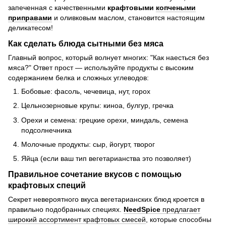
запеченная с качественными
крафтовыми
копчеными
приправами
и оливковым маслом, становится настоящим
деликатесом!
Как сделать блюда сытными без мяса
Главный вопрос, который волнует многих: "Как наесться без
мяса?" Ответ прост — используйте продукты с высоким
содержанием белка и сложных углеводов:
Бобовые: фасоль, чечевица, нут, горох
Цельнозерновые крупы: киноа, булгур, гречка
Орехи и семена: грецкие орехи, миндаль, семена
подсолнечника
Молочные продукты: сыр, йогурт, творог
Яйца (если ваш тип вегетарианства это позволяет)
Правильное сочетание вкусов с помощью
крафтовых специй
Секрет невероятного вкуса вегетарианских блюд кроется в
правильно подобранных специях.
NeedSpice
предлагает
широкий ассортимент крафтовых смесей
, которые способны