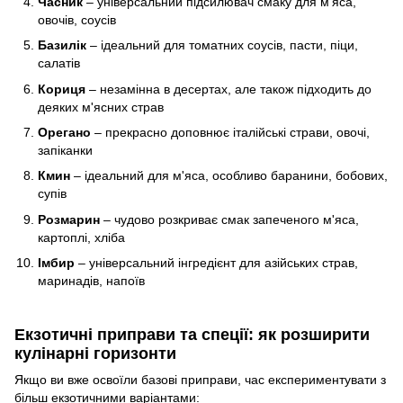
Часник
– універсальний підсилювач смаку для м'яса,
овочів, соусів
Базилік
– ідеальний для томатних соусів, пасти, піци,
салатів
Кориця
– незамінна в десертах, але також підходить до
деяких м'ясних страв
Орегано
– прекрасно доповнює італійські страви, овочі,
запіканки
Кмин
– ідеальний для м'яса, особливо баранини, бобових,
супів
Розмарин
– чудово розкриває смак запеченого м'яса,
картоплі, хліба
Імбир
– універсальний інгредієнт для азійських страв,
маринадів, напоїв
Екзотичні приправи та спеції: як розширити
кулінарні горизонти
Якщо ви вже освоїли базові приправи, час експериментувати з
більш екзотичними варіантами: