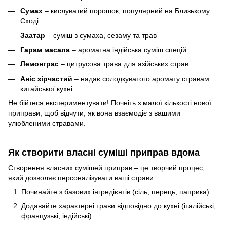
Сумах
– кислуватий порошок, популярний на Близькому
Сході
Заатар
– суміш з сумаха, сезаму та трав
Гарам масала
– ароматна індійська суміш спецій
Лемонграс
– цитрусова трава для азійських страв
Аніс зірчастий
– надає солодкуватого аромату стравам
китайської кухні
Не бійтеся експериментувати! Почніть з малої кількості нової
приправи, щоб відчути, як вона взаємодіє з вашими
улюбленими стравами.
Як створити власні суміші приправ вдома
Створення власних сумішей приправ – це творчий процес,
який дозволяє персоналізувати ваші страви:
Починайте з базових інгредієнтів (сіль, перець, паприка)
Додавайте характерні трави відповідно до кухні (італійські,
французькі, індійські)