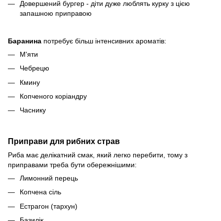
Довершений бургер - діти дуже люблять курку з цією
запашною приправою
Баранина
потребує більш інтенсивних ароматів:
М'яти
Чебрецю
Кмину
Копченого коріандру
Часнику
Приправи для рибних страв
Риба має делікатний смак, який легко перебити, тому з
приправами треба бути обережнішими:
Лимонний перець
Копчена сіль
Естрагон (тархун)
Базилік