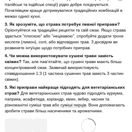
італійські та індійські спеції) рідко добре поєднуються.
Початківцям краще дотримуватися традиційних комбінацій в
межах однієї кухні.
3. Як зрозуміти, що страва потребує певної приправи?
Орієнтуйтеся на традиційні рецепти та свій смак. Якщо страва
здається "плоскою" або "нецікавою", спробуйте додати трохи
кислоти (лимон), солі, або відповідних трав. З досвідом ви
розвинете інтуїцію щодо потрібних приправ.
4. Чи можна використовувати сушені трави замість
свіжих?
Так, але пам'ятайте, що сушені трави мають більш
концентрований смак. Зазвичай використовують
співвідношення 1:3 (1 частина сушених трав замість 3 частин
свіжих).
5. Які приправи найкраще підходять для вегетаріанських
страв?
Для вегетаріанських страв чудово підходять куркума,
паприка, асафетида, коріандр, кмин, імбир, часник та
різноманітні суміші трав або
суміші перців
. Вони допомагають
зробити страви більш насиченими та ароматними.