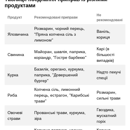
продуктами
Не
Продукт
Рекомендовані приправи
рекомендовані
Розмарин, чорний перець,
Ваніль,
Яловичина
"Пряна копчена сіль з
кориця
лимоном"
Карі (в
Майоран, шавлія, паприка,
Свинина
більшості
коріандр, "Гостре барбекю"
випадків)
Базилік, орегано, куркума,
Надто пекучі
Курка
паприка, "Довершений
спеції
бургер"
Копчена сіль, лимонний
Розмарин,
Риба
перець, естрагон, "Карибські
сильні трави
трави"
Гвоздика,
Овочеві
Прованські трави, куркума,
мускатний
страви
зіра
горіх
Копчена паприка, часник,
Кориця,