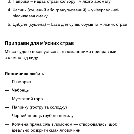
Паприка – надає страві кольору і м'якого аромату
Часник (сушений або гранульований) – універсальний
підсилювач смаку
Цибуля (сушена) – база для супів, соусів та м'ясних страв
Приправи для м'ясних страв
М'ясо чудово поєднується з різноманітними приправами
залежно від виду:
Яловичина
любить:
Розмарин
Чебрець
Мускатний горіх
Паприку (гостру та солодку)
Чорний перець грубого помелу
Копчена пряна сіль з лимоном — створювалась, щоб
ідеально розкрити смак яловичини