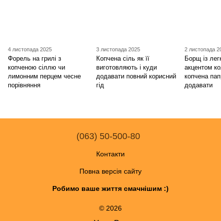
4 листопада 2025
3 листопада 2025
2 листопада 2
Форель на грилі з
Копчена сіль як її
Борщ із ле
копченою сіллю чи
виготовляють і куди
акцентом к
лимонним перцем чесне
додавати повний корисний
копчена пап
порівняння
гід
додавати
(063) 50-500-80
Контакти
Повна версія сайту
Робимо ваше життя смачнішим :)
© 2026