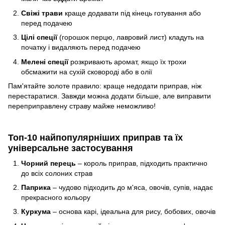
Свіжі трави
краще додавати під кінець готування або
перед подачею
Цілі спеції
(горошок перцю, лавровий лист) кладуть на
початку і видаляють перед подачею
Мелені спеції
розкривають аромат, якщо їх трохи
обсмажити на сухій сковороді або в олії
Пам'ятайте золоте правило: краще недодати приправ, ніж
перестаратися. Завжди можна додати більше, але виправити
переприправлену страву майже неможливо!
Топ-10 найпопулярніших приправ та їх
універсальне застосування
Чорний перець
– король приправ, підходить практично
до всіх солоних страв
Паприка
– чудово підходить до м'яса, овочів, супів, надає
прекрасного кольору
Куркума
– основа карі, ідеальна для рису, бобових, овочів