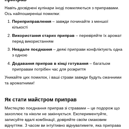
Навіть досвідчені кулінари іноді помиляються з приправами.
Ось найпоширеніші помилки:
Переприправлення
– завжди починайте з меншої
кількості
Використання старих приправ
– перевіряйте їх аромат
перед використанням
Невдале поєднання
– деякі приправи конфліктують одна
з одною
Додавання приправ в кінці готування
– багатьом
приправам потрібен час для розкриття
Уникайте цих помилок, і ваші страви завжди будуть смачними
та ароматними!
Як стати майстром приправ
Мистецтво поєднання приправ зі стравами – це подорож що
захоплює та ніколи не закінчується. Експериментуйте,
записуйте вдалі комбінації, довіряйте своїм смаковим
відчуттям. З часом ви інтуїтивно відчуватимете, яка приправа