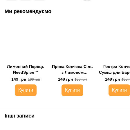
Ми рекомендуємо
Лимонний Перець
Пряна Копчена Сіль
Гостра Копч
NeedSpice™
з Лимоном
Суміш для Ба
NeedSpice™
NeedSpice
149 грн
149 грн
149 грн
199 грн
199 грн
199 
Купити
Купити
Купити
Інші записи