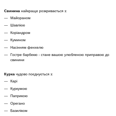
Свинина
найкраще розкривається з:
Майораном
Шавлією
Коріандром
Кумином
Насінням фенхелю
Гостре барбекю - стане вашою улюбленою приправою до
свинини
Курка
чудово поєднується з:
Карі
Куркумою
Паприкою
Орегано
Базиліком