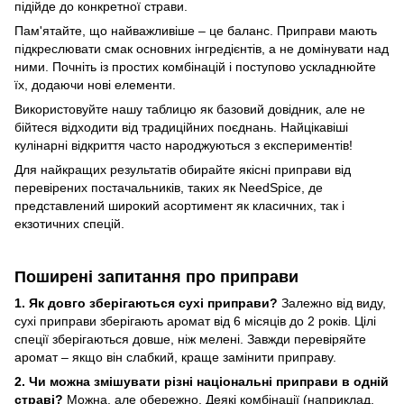
підійде до конкретної страви.
Пам'ятайте, що найважливіше – це баланс. Приправи мають
підкреслювати смак основних інгредієнтів, а не домінувати над
ними. Почніть із простих комбінацій і поступово ускладнюйте
їх, додаючи нові елементи.
Використовуйте нашу таблицю як базовий довідник, але не
бійтеся відходити від традиційних поєднань. Найцікавіші
кулінарні відкриття часто народжуються з експериментів!
Для найкращих результатів обирайте якісні приправи від
перевірених постачальників, таких як NeedSpice, де
представлений широкий асортимент як класичних, так і
екзотичних спецій.
Поширені запитання про приправи
1. Як довго зберігаються сухі приправи?
Залежно від виду,
сухі приправи зберігають аромат від 6 місяців до 2 років. Цілі
спеції зберігаються довше, ніж мелені. Завжди перевіряйте
аромат – якщо він слабкий, краще замінити приправу.
2. Чи можна змішувати різні національні приправи в одній
страві?
Можна, але обережно. Деякі комбінації (наприклад,