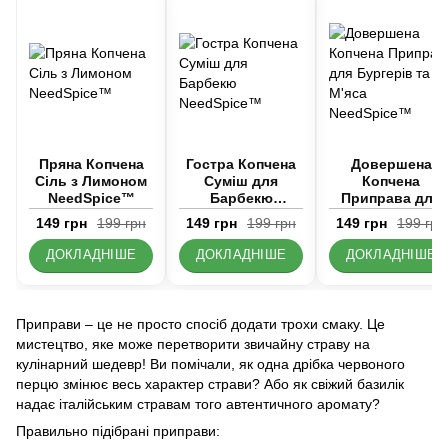
Пряна Копчена
Гостра Копчена
Довершена
Сіль з Лимоном
Суміш для
Копчена
NeedSpice™
Барбекю
Приправа для
NeedSpice™
Бургерів та
149 грн
199 грн
149 грн
199 грн
149 грн
199 грн
М'яса
NeedSpice™
ДОКЛАДНІШЕ
ДОКЛАДНІШЕ
ДОКЛАДНІШЕ
Приправи – це не просто спосіб додати трохи смаку. Це
мистецтво, яке може перетворити звичайну страву на
кулінарний шедевр! Ви помічали, як одна дрібка червоного
перцю змінює весь характер страви? Або як свіжий базилік
надає італійським стравам того автентичного аромату?
Правильно підібрані приправи: