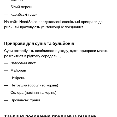
Білий перець
Карибські трави
На сайті
NeedSpice
представлені спеціальні
приправи до
риби
, які враховують усі тонкощі їх поєднання.
Приправи для супів та бульйонів
Супи потребують особливого підходу, адже приправи мають
розкритися в рідкому середовищі:
Лавровий лист
Майоран
Чебрець
Петрушка (особливо корінь)
Селера (насіння та корінь)
Прованські трави
Таблиця поєднання приправ із різними