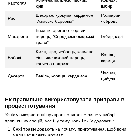
Картопля
кріп
імбир
Шафран, куркума, кардамон,
Розмарин,
Рис
"Азійське барбекю"
чебрець
Базилік, орегано, чорний
Макарони
перець, "Середземноморські
Імбир, карі
трави"
Кмин, зіра, чебрець, копчена
Ваніль,
Бобові
сіль, часниковий перець,
кориця
копчена паприка
Часник,
Десерти
Ваніль, кориця, кардамон
цибуля
Як правильно використовувати приправи в
процесі готування
Успіх у використанні приправ полягає не лише у виборі
правильних спецій, але й у тому, коли і як їх додавати:
Сухі трави
додають на початку приготування, щоб вони
мали час віддати аромат