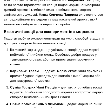
то ви багато втрачаєте! Ця спеція надає моркві неймовірний
димний аромат і глибокий смак, особливо коли морква
запікається в духовці. Наша
Копчена Паприка
виготовляється
за традиційними методами та має насичений аромат, який
неможливо забути після першої ж спроби.
Екзотичні спеції для експериментів з морквою
Якщо ви любите експериментувати на кухні, спробуйте додати
до страв з моркви більш незвичні спеції:
Копчений коріандр
– ця унікальна спеція додає моркві
неймовірної глибини смаку. Особливо добре працює у
тушкованих стравах або при приготуванні морквяних
котлет.
Карибські Трави
– надають моркві екзотичний присмак і
аромат. Чудово підходять для салатів з сирої моркви або
для глазурованої моркви.
Суміш Гострих Чилі Перців
– для тих, хто любить гострі
відчуття. Комбінація солодкості моркви з гостротою перцю
створює неймовірний контраст смаків.
Пряна Копчена Сіль з Лимоном
– додає моркві не лише