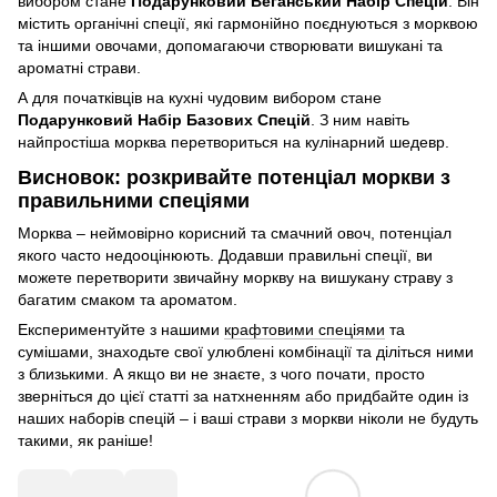
вибором стане
Подарунковий Веганський Набір Спецій
. Він
містить органічні спеції, які гармонійно поєднуються з морквою
та іншими овочами, допомагаючи створювати вишукані та
ароматні страви.
А для початківців на кухні чудовим вибором стане
Подарунковий Набір Базових Спецій
. З ним навіть
найпростіша морква перетвориться на кулінарний шедевр.
Висновок: розкривайте потенціал моркви з
правильними спеціями
Морква – неймовірно корисний та смачний овоч, потенціал
якого часто недооцінюють. Додавши правильні спеції, ви
можете перетворити звичайну моркву на вишукану страву з
багатим смаком та ароматом.
Експериментуйте з нашими
крафтовими спеціями
та
сумішами, знаходьте свої улюблені комбінації та діліться ними
з близькими. А якщо ви не знаєте, з чого почати, просто
зверніться до цієї статті за натхненням або придбайте один із
наших наборів спецій – і ваші страви з моркви ніколи не будуть
такими, як раніше!