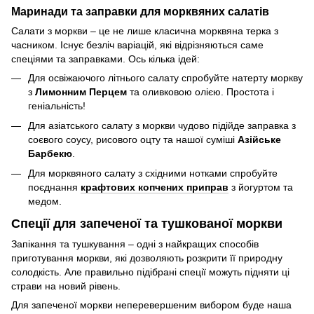
Маринади та заправки для морквяних салатів
Салати з моркви – це не лише класична морквяна терка з
часником. Існує безліч варіацій, які відрізняються саме
спеціями та заправками. Ось кілька ідей:
Для освіжаючого літнього салату спробуйте натерту моркву
з
Лимонним Перцем
та оливковою олією. Простота і
геніальність!
Для азіатського салату з моркви чудово підійде заправка з
соєвого соусу, рисового оцту та нашої суміші
Азійське
Барбекю
.
Для морквяного салату з східними нотками спробуйте
поєднання
крафтових копчених приправ
з йогуртом та
медом.
Спеції для запеченої та тушкованої моркви
Запікання та тушкування – одні з найкращих способів
приготування моркви, які дозволяють розкрити її природну
солодкість. Але правильно підібрані спеції можуть підняти ці
страви на новий рівень.
Для запеченої моркви неперевершеним вибором буде наша