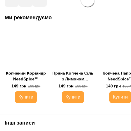
Ми рекомендуємо
Копчений Коріандр
Пряна Копчена Сіль
Копчена Папр
NeedSpice™
з Лимоном
NeedSpice
NeedSpice™
149 грн
149 грн
149 грн
199 грн
199 грн
199 
Купити
Купити
Купити
Інші записи