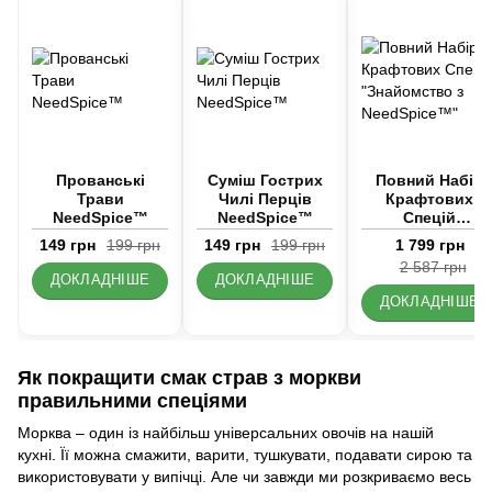
Прованські
Суміш Гострих
Повний Набір
Трави
Чилі Перців
Крафтових
NeedSpice™
NeedSpice™
Спецій
«Знайомство з
149 грн
199 грн
149 грн
199 грн
1 799 грн
NeedSpice™»
2 587 грн
ДОКЛАДНІШЕ
ДОКЛАДНІШЕ
ДОКЛАДНІШЕ
Як покращити смак страв з моркви
правильними спеціями
Морква – один із найбільш універсальних овочів на нашій
кухні. Її можна смажити, варити, тушкувати, подавати сирою та
використовувати у випічці. Але чи завжди ми розкриваємо весь