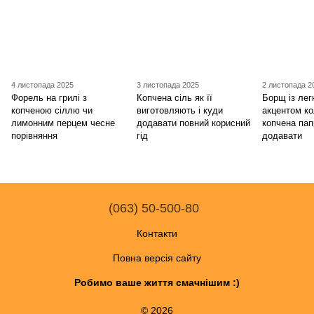
4 листопада 2025
3 листопада 2025
2 листопада 2
Форель на грилі з
Копчена сіль як її
Борщ із ле
копченою сіллю чи
виготовляють і куди
акцентом к
лимонним перцем чесне
додавати повний корисний
копчена пап
порівняння
гід
додавати
(063) 50-500-80
Контакти
Повна версія сайту
Робимо ваше життя смачнішим :)
© 2026