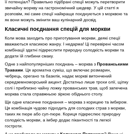
її потенціал? Правильно підібрані спеції можуть перетворити
звичайну моркву на гастрономічний шедевр. У цій статті я
розповім, які саме спеції найкраще поєднуються з морквою та
як вони можуть змінити ваш кулінарний досвід.
Класичні поєднання спецій для моркви
Коли мова заходить про приготування моркви, деякі спеції
вважаються класикою жанру. І недарма! Ці перевірені часом
комбінації здатні підкреслити природну солодкість моркви та
додати їй глибини смаку.
Одне з найпопулярніших поєднань – морква з
Прованськими
Травами
. Ця ароматна суміш, що включає розмарин,
чебрець, орегано та базилік, надає моркві витончений
середземноморський акцент. Достатньо лише трохи олії, щіпку
солі і приблизно чайну ложку прованських трав, щоб запечена
морква стала справжньою зіркою обіднього столу.
Ще одне класичне поєднання – морква з корицею та імбиром.
Ця комбінація чудово підходить для солодких страв з моркви,
таких як пюре або суп-пюре. Кориця підкреслює природну
солодкість моркви, а імбир додає пікантності та легкої
гостроти.
А чи пробували ви моркву з
Копченою Паприкою
? Якщо ні,