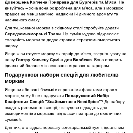
Довершена Копчена Приправа для Бургерів та М'яса
. Не
дивуйтесь – хоча вона розроблена для м'яса, але з морквою
працює не менш магічно, надаючи їй димного аромату та
насиченого смаку.
Для тушкованої моркви в східному стилі спробуйте додати
Середземноморські Трави
. Ця суміш чудово підкреслює
солодкість моркви та додає стравам середземноморського
шарму.
Якщо ж ви готуєте моркву як гарнір до м'яса, зверніть увагу на
нашу
Гостру Копчену Суміш для Барбекю
. Вона створить
ідеальний баланс між основною стравою та гарніром.
Подарункові набори спецій для любителів
моркви
Якщо ви або ваші близькі є справжніми фанатами страв з
моркви, чому б не подарувати
Подарунковий Набір
Крафтових Спецій "Знайомство з NeedSpice"
? До набору
входять різноманітні спеції, які чудово підходять для
експериментів з морквою: від класичних трав до екзотичних
сумішей.
Для тих, хто віддає перевагу вегетаріанській кухні, ідеальним