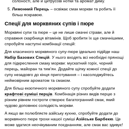
солоності, але й цитрусові нотки та аромат диму.
Лимонний Перець
– освіжає смак моркви та робить її
більш яскравою.
Спеції для морквяних супів і пюре
Морквяні супи та пюре – це не лише смачні страви, але й
справжня скарбниця вітамінів. Щоб зробити їх ще смачнішими,
спробуйте наступні комбінації спецій:
Для класичного морквяного супу-пюре ідеально підійде наш
Набір Базових Спецій
. У нього входять всі необхідні прянощі
для підкреслення смаку моркви: мускатний горіх, чорний
перець, майоран та тим'ян. Додайте щіпку кожної спеції до
супу незадовго до кінця приготування – і насолоджуйтесь
неймовірним ароматом та смаком.
Для більш екзотичного морквяного супу спробуйте додати
крафтові суміші перців
. Комбінація різних видів перцю з
різним рівнем гостроти створює багатогранний смак, який
чудово доповнює солодкість моркви.
А якщо ви полюбляєте азійську кухню, спробуйте додати до
морквяного пюре трохи нашої суміші
Азійське Барбекю
. Це
може здатися неочікуваним поєднанням, але смак вас здивує!