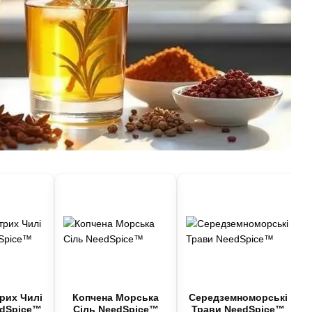
рих Чилі
Копчена Морська
Середземноморські
edSpice™
Сіль NeedSpice™
Трави NeedSpice™