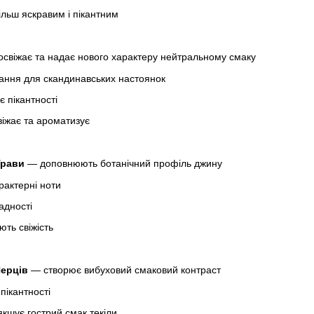
ільш яскравим і пікантним
свіжає та надає нового характеру нейтральному смаку
ання для скандинавських настоянок
 пікантності
іжає та ароматизує
Трави
— доповнюють ботанічний профіль джину
рактерні ноти
адності
ть свіжість
Перців
— створює вибуховий смаковий контраст
пікантності
кшує гострий смак текіли