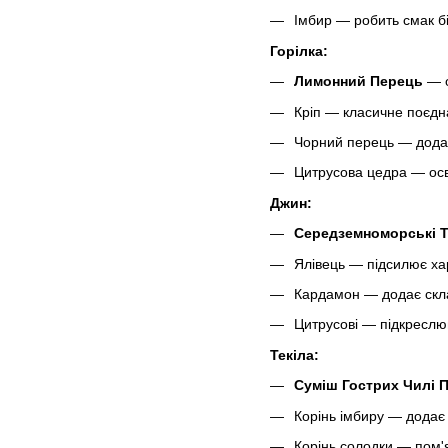
Імбир — робить смак б
Горілка:
Лимонний Перець
— о
Кріп — класичне поєдн
Чорний перець — додає
Цитрусова цедра — осв
Джин:
Середземноморські 
Ялівець — підсилює ха
Кардамон — додає скл
Цитрусові — підкреслюю
Текіла:
Суміш Гострих Чилі 
Корінь імбиру — додає 
Корінь солодки — пом'я