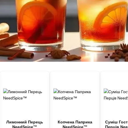
Лимонний Перець
Копчена Паприка
Суміш Гост
NeedSpice™
NeedSpice™
Перців Ne