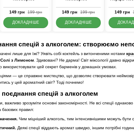
149 грн
199 грн
149 грн
199 грн
149 грн
ДОКЛАДНІШЕ
ДОКЛАДНІШЕ
ДОКЛАД
ання спецій з алкоголем: створюємо неп
начені лише для їжі? Уявіть собі коктейль з витонченими нотами
кра
 Солі з Лимоном
. Здивовані? Не дарма! Світ міксології давно відкр
о використовувати цей секрет барменів у домашніх умовах.
ціями — це справжнє мистецтво, що дозволяє створювати неймовірн
итись у цей ароматний світ? Тоді почнемо!
 поєднання спецій з алкоголем
 важливо зрозуміти основні закономірності. Не всі спеції однаково
а базових правил:
начення.
Чим міцніший алкоголь, тим інтенсивнішими можуть бути с
тичний.
Деякі спеції віддають аромат швидко, іншим потрібні години