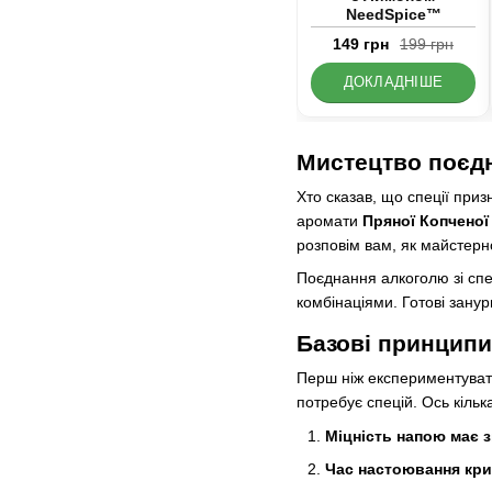
NeedSpice™
149 грн
199 грн
ДОКЛАДНІШЕ
Мистецтво поєдн
Хто сказав, що спеції приз
аромати
Пряної Копченої
розповім вам, як майстерн
Поєднання алкоголю зі спе
комбінаціями. Готові занур
Базові принципи
Перш ніж експериментувати,
потребує спецій. Ось кільк
Міцність напою має з
Час настоювання кри