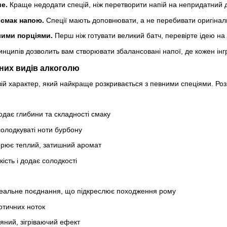
е.
Краще недодати спецій, ніж перетворити напій на непридатний 
смак напою.
Спеції мають доповнювати, а не перебивати оригінал
ими порціями.
Перш ніж готувати великий батч, перевірте ідею на н
нципів дозволить вам створювати збалансовані напої, де кожен інгр
ізних видів алкоголю
ій характер, який найкраще розкривається з певними спеціями. Роз
дає глибини та складності смаку
олодкуваті ноти бурбону
орює теплий, затишний аромат
ість і додає солодкості
еальне поєднання, що підкреслює походження рому
отичних ноток
яний, зігріваючий ефект