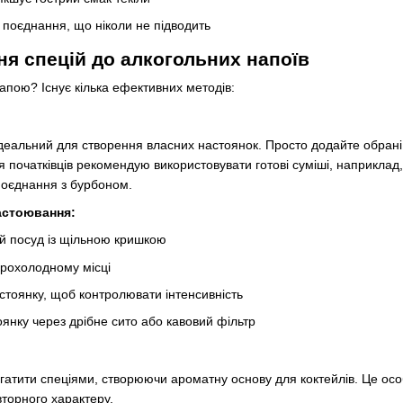
 поєднання, що ніколи не підводить
ня спецій до алкогольних напоїв
напою? Існує кілька ефективних методів:
еальний для створення власних настоянок. Просто додайте обрані сп
ля початківців рекомендую використовувати готові суміші, наприклад
поєднання з бурбоном.
астоювання:
й посуд із щільною кришкою
прохолодному місці
стоянку, щоб контролювати інтенсивність
оянку через дрібне сито або кавовий фільтр
гатити спеціями, створюючи ароматну основу для коктейлів. Це ос
торного характеру.