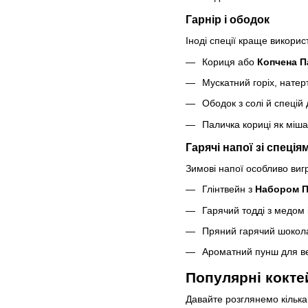
Гарнір і ободок
Іноді спеції краще викорис
Кориця або
Копчена П
Мускатний горіх, натер
Ободок з солі й спецій
Паличка кориці як міша
Гарячі напої зі спеція
Зимові напої особливо виг
Глінтвейн з
Набором П
Гарячий тодді з медом
Пряний гарячий шокол
Ароматний пунш для ве
Популярні коктей
Давайте розглянемо кілька 