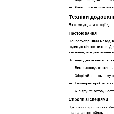
Лайм і сіль — класичне
Техніки додаван
Як саме додати спеції до 
Настоювання
Найпопулярніший метод, ід
годин до кількох тижнів. Д
незвичне, але дивовижне 
Поради для успішного н
Використовуйте скляни
Зберігайте в темному 
Регулярно пробуйте на
Фільтруйте готову наст
Сиропи зі спеціями
Цукровий сироп можна зба
яка надає коктейлям непов