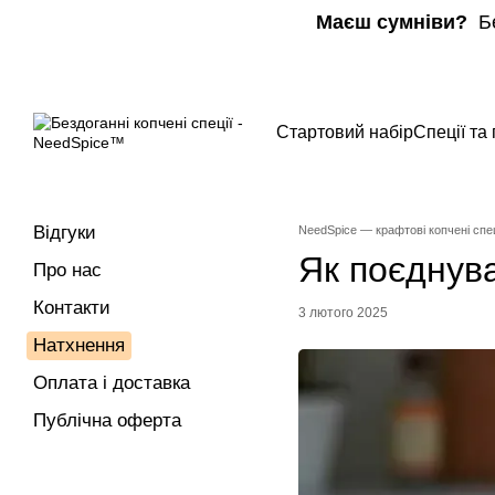
Перейти до основного контенту
Маєш сумніви?
Бе
Стартовий набір
Спеції та
Відгуки
NeedSpice — крафтові копчені спец
Як поєднува
Про нас
Контакти
3 лютого 2025
Натхнення
Оплата і доставка
Публічна оферта