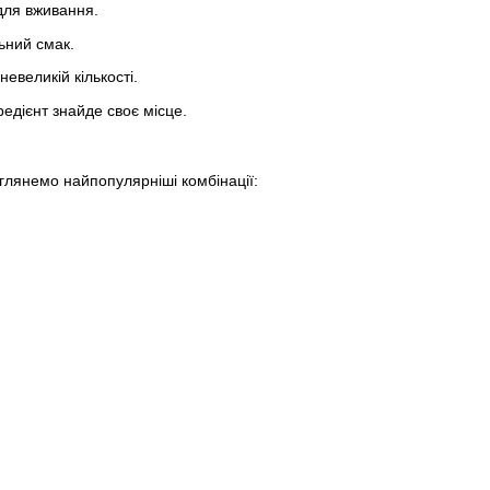
для вживання.
ьний смак.
евеликій кількості.
едієнт знайде своє місце.
глянемо найпопулярніші комбінації: