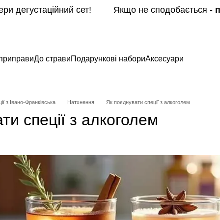
ри дегустаційний сет! Якщо не сподобається -
п
 приправи
До страви
Подарункові набори
Аксесуари
ії з Івано-Франківська
Натхнення
Як поєднувати спеції з алкоголем
ти спеції з алкоголем