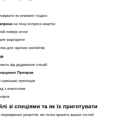
товувати як елемент подачі:
априка
на пінці еспресо-мартіні
тий поверх егног
 для маргарити
лка для гарячих коктейлів
ми
рають від додавання спецій:
ерцевих Приправ
 і сумішшю прянощів
ад з алкоголем
чірок
лі зі спеціями та як їх приготувати
перевірених рецептів, які точно вразять ваших гостей: