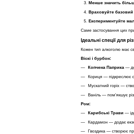
Менше значить більш
Враховуйте базовий 
Експериментуйте мал
Саме застосування цих при
Ідеальні спеції для р
Кожен тип алкоголю має св
Віскі і бурбон:
Копчена Паприка
— до
Кориця — підкреслює с
Мускатний горіх — ств
Ваніль — пом'якшує різк
Ром:
Карибські Трави
— ід
Кардамон — додає екз
Гвоздика — створює пр