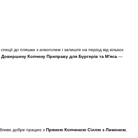
еції до пляшки з алкоголем і залиште на період від кількох
,
Довершену Копчену Приправу для Бургерів та М'яса
—
обливо добре працює з
Пряною Копченою Сіллю з Лимоном
,