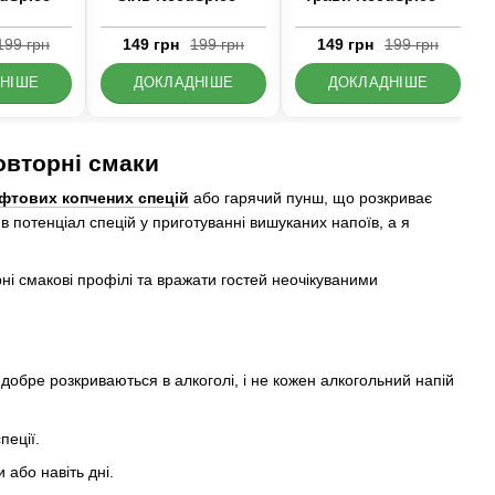
199 грн
149 грн
199 грн
149 грн
199 грн
НІШЕ
ДОКЛАДНІШЕ
ДОКЛАДНІШЕ
овторні смаки
фтових копчених спецій
або гарячий пунш, що розкриває
ив потенціал спецій у приготуванні вишуканих напоїв, а я
і смакові профілі та вражати гостей неочікуваними
 добре розкриваються в алкоголі, і не кожен алкогольний напій
пеції.
 або навіть дні.