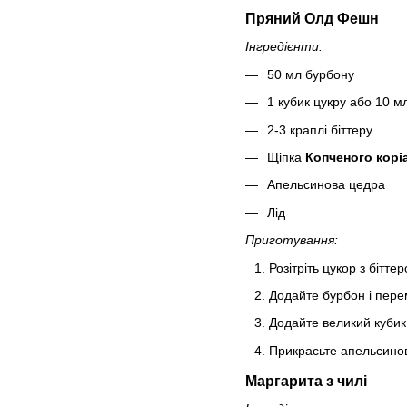
Пряний Олд Фешн
Інгредієнти:
50 мл бурбону
1 кубик цукру або 10 м
2-3 краплі біттеру
Щіпка
Копченого корі
Апельсинова цедра
Лід
Приготування:
Розітріть цукор з бітт
Додайте бурбон і пер
Додайте великий кубик
Прикрасьте апельсин
Маргарита з чилі