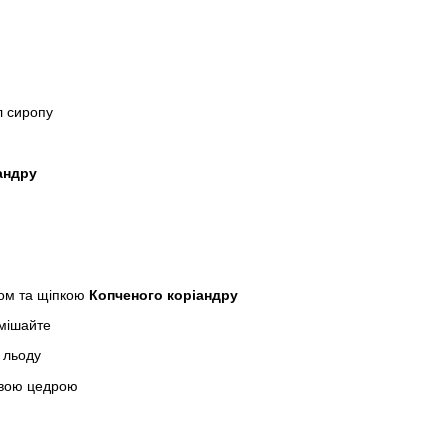
л сиропу
андру
ером та щіпкою
Копченого коріандру
емішайте
 льоду
овою цедрою