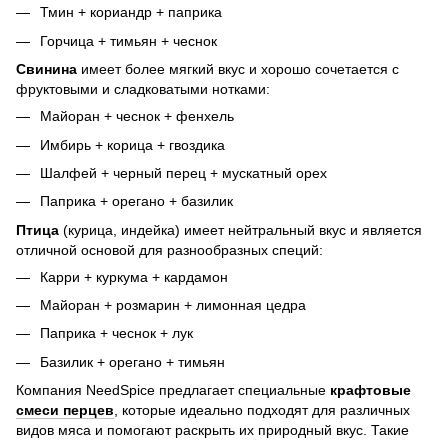
Тмин + кориандр + паприка
Горчица + тимьян + чеснок
Свинина
имеет более мягкий вкус и хорошо сочетается с
фруктовыми и сладковатыми нотками:
Майоран + чеснок + фенхель
Имбирь + корица + гвоздика
Шалфей + черный перец + мускатный орех
Паприка + орегано + базилик
Птица
(курица, индейка) имеет нейтральный вкус и является
отличной основой для разнообразных специй:
Карри + куркума + кардамон
Майоран + розмарин + лимонная цедра
Паприка + чеснок + лук
Базилик + орегано + тимьян
Компания NeedSpice предлагает специальные
крафтовые
смеси перцев
, которые идеально подходят для различных
видов мяса и помогают раскрыть их природный вкус. Такие