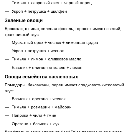
Тимьян + лавровый лист + черный перец
Укроп + петрушка + шалфей
Зеленые овощи
Брокколи, шпинат, зеленая фасоль, горошек имеют свежий,
травянистый вкус:
Мускатный орех + чеснок + лимонная цедра
Укроп + петрушка + чеснок
Тимьян + лимон + оливковое масло
Базилик + оливковое масло + лимон
Овощи семейства пасленовых
Помидоры, баклажаны, перец имеют сладковато-кисловатый
вкус:
Базилик + орегано + чеснок
Тимьян + розмарин + майоран
Паприка + чили + тмин
Орегано + базилик + лук