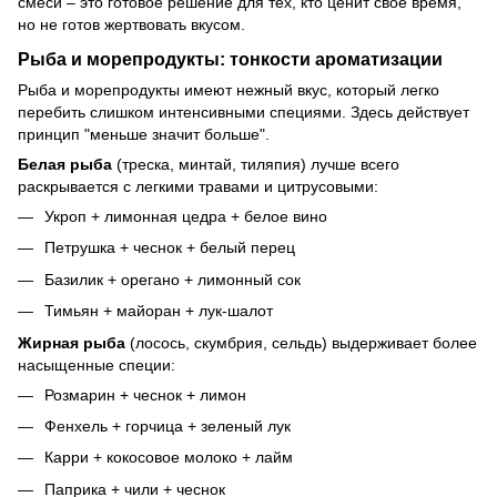
смеси – это готовое решение для тех, кто ценит свое время,
но не готов жертвовать вкусом.
Рыба и морепродукты: тонкости ароматизации
Рыба и морепродукты имеют нежный вкус, который легко
перебить слишком интенсивными специями. Здесь действует
принцип "меньше значит больше".
Белая рыба
(треска, минтай, тиляпия) лучше всего
раскрывается с легкими травами и цитрусовыми:
Укроп + лимонная цедра + белое вино
Петрушка + чеснок + белый перец
Базилик + орегано + лимонный сок
Тимьян + майоран + лук-шалот
Жирная рыба
(лосось, скумбрия, сельдь) выдерживает более
насыщенные специи:
Розмарин + чеснок + лимон
Фенхель + горчица + зеленый лук
Карри + кокосовое молоко + лайм
Паприка + чили + чеснок