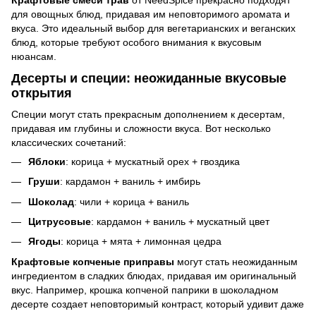
Крафтовые смеси трав
от NeedSpice прекрасно подходят
для овощных блюд, придавая им неповторимого аромата и
вкуса. Это идеальный выбор для вегетарианских и веганских
блюд, которые требуют особого внимания к вкусовым
нюансам.
Десерты и специи: неожиданные вкусовые
открытия
Специи могут стать прекрасным дополнением к десертам,
придавая им глубины и сложности вкуса. Вот несколько
классических сочетаний:
Яблоки
: корица + мускатный орех + гвоздика
Груши
: кардамон + ваниль + имбирь
Шоколад
: чили + корица + ваниль
Цитрусовые
: кардамон + ваниль + мускатный цвет
Ягоды
: корица + мята + лимонная цедра
Крафтовые копченые приправы
могут стать неожиданным
ингредиентом в сладких блюдах, придавая им оригинальный
вкус. Например, крошка копченой паприки в шоколадном
десерте создает неповторимый контраст, который удивит даже