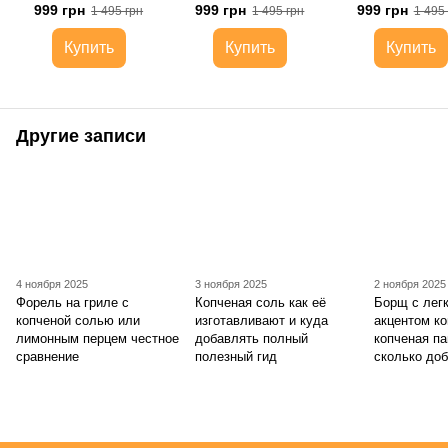
999 грн
999 грн
999 грн
1 495 грн
1 495 грн
1 495
Купить
Купить
Купить
Другие записи
4 ноября 2025
3 ноября 2025
2 ноября 2025
Форель на гриле с
Копченая соль как её
Борщ с лег
копченой солью или
изготавливают и куда
акцентом ко
лимонным перцем честное
добавлять полный
копченая па
сравнение
полезный гид
сколько до