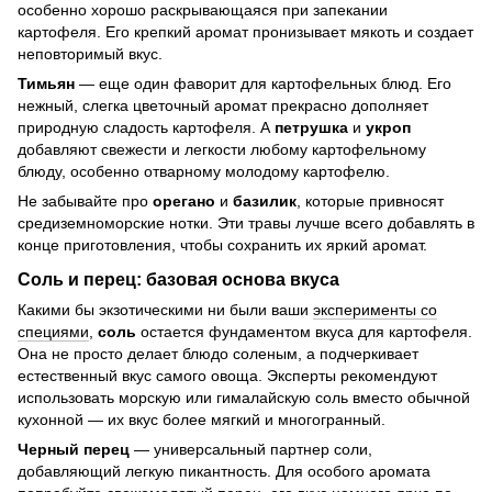
особенно хорошо раскрывающаяся при запекании
картофеля. Его крепкий аромат пронизывает мякоть и создает
неповторимый вкус.
Тимьян
— еще один фаворит для картофельных блюд. Его
нежный, слегка цветочный аромат прекрасно дополняет
природную сладость картофеля. А
петрушка
и
укроп
добавляют свежести и легкости любому картофельному
блюду, особенно отварному молодому картофелю.
Не забывайте про
орегано
и
базилик
, которые привносят
средиземноморские нотки. Эти травы лучше всего добавлять в
конце приготовления, чтобы сохранить их яркий аромат.
Соль и перец: базовая основа вкуса
Какими бы экзотическими ни были ваши
эксперименты со
специями
,
соль
остается фундаментом вкуса для картофеля.
Она не просто делает блюдо соленым, а подчеркивает
естественный вкус самого овоща. Эксперты рекомендуют
использовать морскую или гималайскую соль вместо обычной
кухонной — их вкус более мягкий и многогранный.
Черный перец
— универсальный партнер соли,
добавляющий легкую пикантность. Для особого аромата