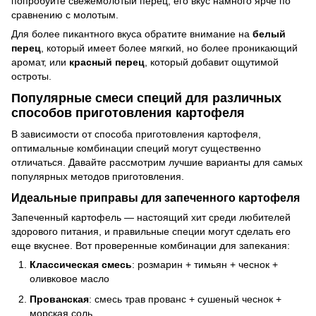
попробуйте свежемолотый перец, его вкус намного ярче по
сравнению с молотым.
Для более пикантного вкуса обратите внимание на
белый
перец
, который имеет более мягкий, но более проникающий
аромат, или
красный перец
, который добавит ощутимой
остроты.
Популярные смеси специй для различных
способов приготовления картофеля
В зависимости от способа приготовления картофеля,
оптимальные комбинации специй могут существенно
отличаться. Давайте рассмотрим лучшие варианты для самых
популярных методов приготовления.
Идеальные приправы для запеченного картофеля
Запеченный картофель — настоящий хит среди любителей
здорового питания, и правильные специи могут сделать его
еще вкуснее. Вот проверенные комбинации для запекания:
Классическая смесь
: розмарин + тимьян + чеснок +
оливковое масло
Прованская
: смесь трав прованс + сушеный чеснок +
морская соль