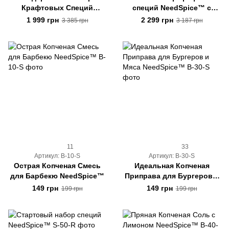
Крафтовых Специй
специй NeedSpice™ с
"Знакомство с
органайзером на 12
1 999 грн
2 299 грн
3 385 грн
3 187 грн
NeedSpice™"
баночек
11
33
Артикул: B-10-S
Артикул: B-30-S
Острая Копченая Смесь
Идеальная Копченая
для Барбекю NeedSpice™
Приправа для Бургеров и
Мяса NeedSpice™
149 грн
149 грн
199 грн
199 грн