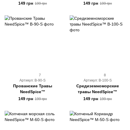
Копченых Специй
149 грн
149 грн
199 грн
199 грн
7
8
Артикул: B-90-S
Артикул: B-100-S
Прованские Травы
Средиземноморские
NeedSpice™
травы NeedSpice™
149 грн
149 грн
199 грн
199 грн