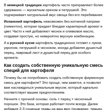
В
немецкой традиции
картофель часто приправляют более
сдержанно — мускатным орехом и петрушкой. Это
подчеркивает натуральный вкус овоща без его перебивания.
Испанский картофель
невозможен без копченой паприки
(пиментон), которая придает блюдам характерный аромат и
цвет. Часто к ней добавляют чеснок и оливковое масло,
создавая простую, но невероятно вкусную комбинацию.
А в
русской кухне
картофель традиционно готовят с луком,
укропом, петрушкой и чесноком, иногда добавляя душистый
перец, лавровый лист и душистый перец для особого
аромата.
Как создать собственную уникальную смесь
специй для картофеля
Почему бы не попробовать создать собственную фирменную
смесь для картофеля? Это проще, чем кажется, и позволит
вам наслаждаться уникальным вкусом, который идеально
соответствует вашим предпочтениям.
Начните с прочной основы: соль + перец + чесночный
порошок. Это база, которая работает почти всегда. Далее
добавьте 2-3 сушеные травы на ваш вкус (розмарин, тимьян,