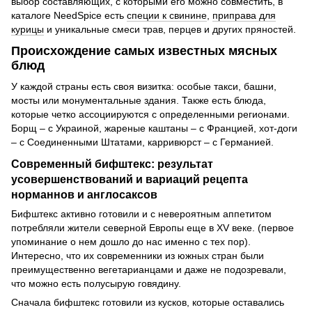
выбор составляющих, с которыми его можно совместить, в
каталоге NeedSpice есть
специи к свинине
,
приправа для
курицы
и уникальные смеси трав, перцев и других пряностей.
Происхождение самых известных мясных
блюд
У каждой страны есть своя визитка: особые такси, башни,
мосты или монументальные здания. Также есть блюда,
которые четко ассоциируются с определенными регионами.
Борщ – с Украиной, жареные каштаны – с Францией, хот-доги
– с Соединенными Штатами, карривюрст – с Германией.
Современный бифштекс: результат
усовершенствований и вариаций рецепта
норманнов и англосаксов
Бифштекс активно готовили и с невероятным аппетитом
потребляли жители северной Европы еще в XV веке. (первое
упоминание о нем дошло до нас именно с тех пор).
Интересно, что их современники из южных стран были
преимущественно вегетарианцами и даже не подозревали,
что можно есть полусырую говядину.
Сначала бифштекс готовили из кусков, которые оставались