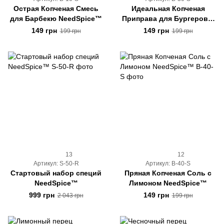
Острая Копченая Смесь
Идеальная Копченая
для Барбекю NeedSpice™
Приправа для Бургеров и
Мяса NeedSpice™
149 грн
149 грн
199 грн
199 грн
13
12
Артикул: S-50-R
Артикул: B-40-S
Стартовый набор специй
Пряная Копченая Соль с
NeedSpice™
Лимоном NeedSpice™
999 грн
149 грн
2 043 грн
199 грн