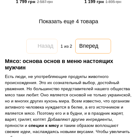
NeedSpice™"
NeedSpice™
1 799 грн
1 199 грн
2 587 грн
1 895 грн
Показать еще 4 товара
Назад
Вперед
1
из 2
Мясо: основа основ в меню настоящих
мужчин
Есть люди, не употребляющие продукты животного
происхождения. Это их сознательный выбор, достойный
уважения. Но большинство представителей нашего общества
мясо таки любит. Оно является основой не только украинской,
но и многих других кухонь мира. Всем известно, что организм
активного человека нуждается в белке, а его источником и
является мясо. Поэтому его и в будни, и в праздник жарят,
варят, грилят, коптят. Добавляют другие ингредиенты,
пряности и
специи к мясу
и таким образом воплощают
свежие идеи, наслаждаясь новыми вкусами. Чтобы увеличить