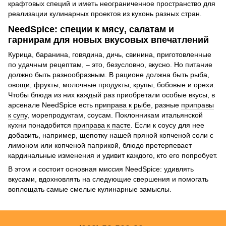
крафтовых специй и иметь неограниченное пространство для
реализации кулинарных проектов из кухонь разных стран.
NeedSpice:
специи к мясу
, салатам и
гарнирам для новых вкусовых впечатлений
Курица, баранина, говядина, дичь, свинина, приготовленные
по удачным рецептам, – это, безусловно, вкусно. Но питание
должно быть разнообразным. В рационе должна быть рыба,
овощи, фрукты, молочные продукты, крупы, бобовые и орехи.
Чтобы блюда из них каждый раз приобретали особые вкусы, в
арсенале NeedSpice есть
приправа к рыбе
, разные
приправы
к супу
, морепродуктам, соусам. Поклонникам итальянской
кухни понадобится
приправа к пасте
. Если к соусу для нее
добавить, например, щепотку нашей пряной копченой соли с
лимоном или копченой паприкой, блюдо претерпевает
кардинальные изменения и удивит каждого, кто его попробует.
В этом и состоит основная миссия NeedSpice: удивлять
вкусами, вдохновлять на следующие свершения и помогать
воплощать самые смелые кулинарные замыслы.