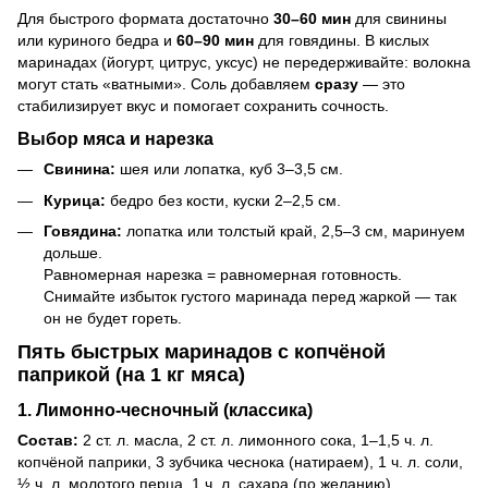
Для быстрого формата достаточно
30–60 мин
для свинины
или куриного бедра и
60–90 мин
для говядины. В кислых
маринадах (йогурт, цитрус, уксус) не передерживайте: волокна
могут стать «ватными». Соль добавляем
сразу
— это
стабилизирует вкус и помогает сохранить сочность.
Выбор мяса и нарезка
Свинина:
шея или лопатка, куб 3–3,5 см.
Курица:
бедро без кости, куски 2–2,5 см.
Говядина:
лопатка или толстый край, 2,5–3 см, маринуем
дольше.
Равномерная нарезка = равномерная готовность.
Снимайте избыток густого маринада перед жаркой — так
он не будет гореть.
Пять быстрых маринадов с копчёной
паприкой (на 1 кг мяса)
1. Лимонно-чесночный (классика)
Состав:
2 ст. л. масла, 2 ст. л. лимонного сока, 1–1,5 ч. л.
копчёной паприки, 3 зубчика чеснока (натираем), 1 ч. л. соли,
½ ч. л. молотого перца, 1 ч. л. сахара (по желанию).