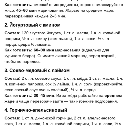
Как готовить:
смешайте ингредиенты, хорошо вмассируйте в
мясо,
45–60 мин
маринования. Жарьте на среднем жаре,
переворачивая каждые 2–3 мин.
2. Йогуртовый с кмином
Состав:
120 г густого йогурта, 1 ст. л. масла, 1 ч. л. копчёной
паприки, ½ ч. л. кмину (измельчить), 1 ч. л. соли, ½ ч. л.
перца, цедра ½ лимона.
Как готовить:
60–90 мин
маринования (идеально для
куриного бедра). Снимите лишний маринад перед жаркой,
чтобы не парилось.
3. Соево-медовый с лаймом
Состав:
2 ст. л. соевого соуса, 1 ст. л. мёда, 1 ст. л. масла, 1 ч.
л. копчёной паприки, сок ½ лайма, 1 ч. л. соли (корректируйте,
если соевый соус очень солёный), ½ ч. л. перца.
Как готовить:
30–45 мин
. Из-за мёда работайте на
среднем
жаре
и чаще переворачивайте — так избежите подгорания.
4. Горчично-апельсиновый
Состав:
1 ст. л. дижонской горчицы, 2 ст. л. апельсинового
сока, 1 ст. л. масла, 1 ч. л. копчёной паприки, 1 ч. л. соли, ½ ч.