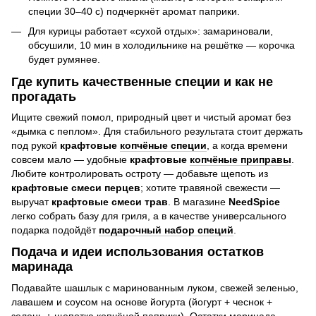
специи 30–40 с) подчеркнёт аромат паприки.
Для курицы работает «сухой отдых»: замариновали,
обсушили, 10 мин в холодильнике на решётке — корочка
будет румянее.
Где купить качественные специи и как не
прогадать
Ищите свежий помол, природный цвет и чистый аромат без
«дымка с пеплом». Для стабильного результата стоит держать
под рукой
крафтовые
копчёные специи
, а когда времени
совсем мало — удобные
крафтовые
копчёные приправы
.
Любите контролировать остроту — добавьте щепоть из
крафтовые смеси перцев
; хотите травяной свежести —
выручат
крафтовые смеси трав
. В магазине
NeedSpice
легко собрать базу для гриля, а в качестве универсального
подарка подойдёт
подарочный набор специй
.
Подача и идеи использования остатков
маринада
Подавайте шашлык с маринованным луком, свежей зеленью,
лавашем и соусом на основе йогурта (йогурт + чеснок +
зелень + щепотка копчёной паприки). Остатки маринада