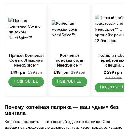
Пряная Копченая
Копченая
Полный набор
Соль с Лимоном
морская соль
крафтовых
NeedSpice™
NeedSpice™
специй
NeedSpice™ с
149 грн
199 грн
149 грн
199 грн
2 299 грн
органайзером н
3 187 грн
12 баночек
ПОДРОБНЕЕ
ПОДРОБНЕЕ
ПОДРОБНЕЕ
Почему копчёная паприка — ваш «дым» без
мангала
Копчёная паприка — это сжатый «дым» в баночке. Она
добавляет сладковатую дымность, усиливает карамелизацию