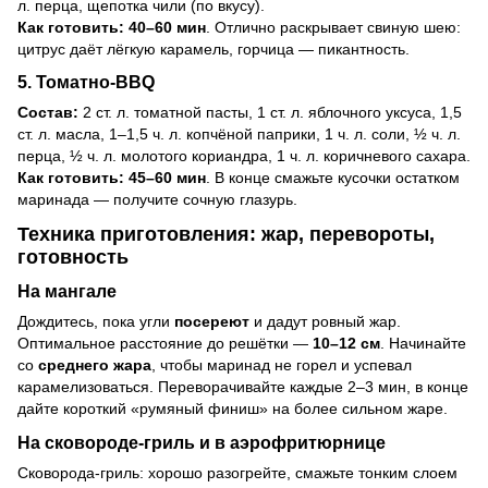
л. перца, щепотка чили (по вкусу).
Как готовить:
40–60 мин
. Отлично раскрывает свиную шею:
цитрус даёт лёгкую карамель, горчица — пикантность.
5. Томатно-BBQ
Состав:
2 ст. л. томатной пасты, 1 ст. л. яблочного уксуса, 1,5
ст. л. масла, 1–1,5 ч. л. копчёной паприки, 1 ч. л. соли, ½ ч. л.
перца, ½ ч. л. молотого кориандра, 1 ч. л. коричневого сахара.
Как готовить:
45–60 мин
. В конце смажьте кусочки остатком
маринада — получите сочную глазурь.
Техника приготовления: жар, перевороты,
готовность
На мангале
Дождитесь, пока угли
посереют
и дадут ровный жар.
Оптимальное расстояние до решётки —
10–12 см
. Начинайте
со
среднего жара
, чтобы маринад не горел и успевал
карамелизоваться. Переворачивайте каждые 2–3 мин, в конце
дайте короткий «румяный финиш» на более сильном жаре.
На сковороде-гриль и в аэрофритюрнице
Сковорода-гриль: хорошо разогрейте, смажьте тонким слоем