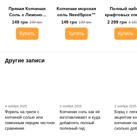
Пряная Копченая
Копченая морская
Полный наб
Соль с Лимоном
соль NeedSpice™
крафтовых сп
NeedSpice™
NeedSpice™
149 грн
149 грн
2 299 грн
199 грн
199 грн
3 18
органайзером 
баночек
Купить
Купить
Купить
Другие записи
4 ноября 2025
3 ноября 2025
2 ноября 2025
Форель на гриле с
Копченая соль как её
Борщ с лег
копченой солью или
изготавливают и куда
акцентом ко
лимонным перцем честное
добавлять полный
копченая па
сравнение
полезный гид
сколько до