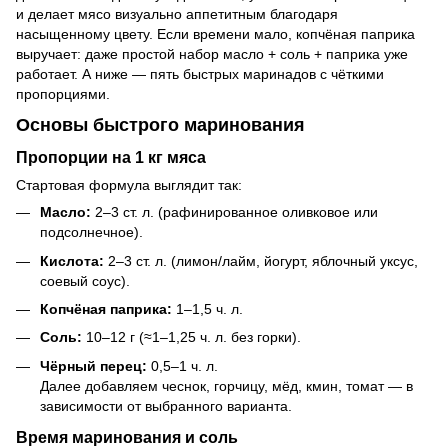
и делает мясо визуально аппетитным благодаря
насыщенному цвету. Если времени мало, копчёная паприка
выручает: даже простой набор масло + соль + паприка уже
работает. А ниже — пять быстрых маринадов с чёткими
пропорциями.
Основы быстрого маринования
Пропорции на 1 кг мяса
Стартовая формула выглядит так:
Масло:
2–3 ст. л. (рафинированное оливковое или
подсолнечное).
Кислота:
2–3 ст. л. (лимон/лайм, йогурт, яблочный уксус,
соевый соус).
Копчёная паприка:
1–1,5 ч. л.
Соль:
10–12 г (≈1–1,25 ч. л. без горки).
Чёрный перец:
0,5–1 ч. л.
Далее добавляем чеснок, горчицу, мёд, кмин, томат — в
зависимости от выбранного варианта.
Время маринования и соль