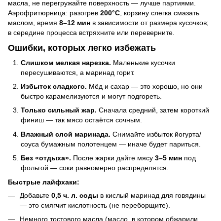
масла, не перегружайте поверхность — лучше партиями.
Аэрофритюрница: разогрев
200°C
, корзину слегка смазать
маслом, время
8–12 мин
в зависимости от размера кусочков;
в середине процесса встряхните или переверните.
Ошибки, которых легко избежать
Слишком мелкая нарезка.
Маленькие кусочки
пересушиваются, а маринад горит.
Избыток сладкого.
Мёд и сахар — это хорошо, но они
быстро карамелизуются и могут подгореть.
Только сильный жар.
Сначала средний, затем короткий
финиш — так мясо остаётся сочным.
Влажный слой маринада.
Снимайте избыток йогурта/
соуса бумажным полотенцем — иначе будет париться.
Без «отдыха».
После жарки дайте мясу
3–5 мин
под
фольгой — соки равномерно распределятся.
Быстрые лайфхаки:
Добавьте
0,5 ч. л. соды
в кислый маринад для говядины
— это смягчит кислотность (не переборщите).
Немного тостового масла (масло, в котором обжарили