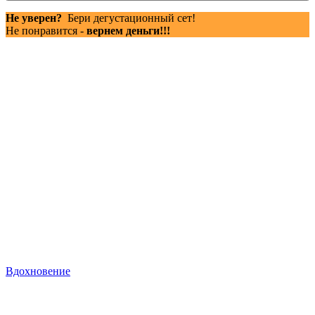
Не уверен?
Бери дегустационный сет!
Не понравится -
вернем деньги!!!
Вдохновение