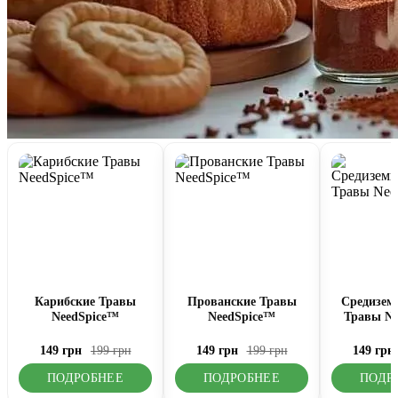
Карибские Травы
Прованские Травы
Средизем
NeedSpice™
NeedSpice™
Травы Ne
149 грн
199 грн
149 грн
199 грн
149 грн
ПОДРОБНЕЕ
ПОДРОБНЕЕ
ПОДР