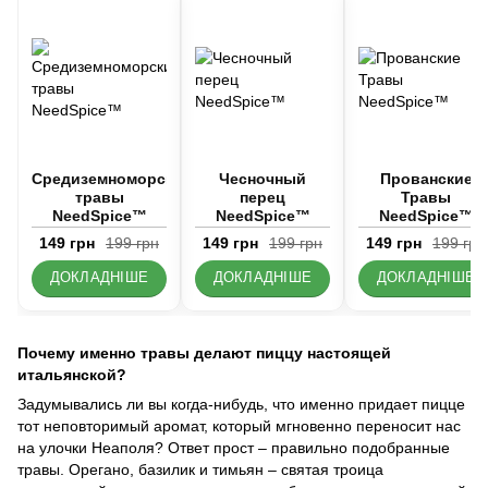
Средиземноморские
Чесночный
Прованские
травы
перец
Травы
NeedSpice™
NeedSpice™
NeedSpice™
149 грн
199 грн
149 грн
199 грн
149 грн
199 грн
ДОКЛАДНІШЕ
ДОКЛАДНІШЕ
ДОКЛАДНІШЕ
Почему именно травы делают пиццу настоящей
итальянской?
Задумывались ли вы когда-нибудь, что именно придает пицце
тот неповторимый аромат, который мгновенно переносит нас
на улочки Неаполя? Ответ прост – правильно подобранные
травы. Орегано, базилик и тимьян – святая троица