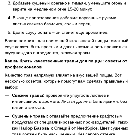
Добавьте сушеный орегано и тимьян, уменьшите огонь и
варите на медленном огне 15-20 минут.
В конце приготовления добавьте порванные руками
листья свежего базилика, соль и перец.
Дайте соусу остыть – он станет еще ароматнее.
Важно помнить: для настоящей итальянской пиццы томатный
соус должен быть простым и давать возможность проявиться
вкусу каждого ингредиента, включая травы.
Как выбрать качественные травы для пиццы: советы от
профессионалов
Качество трав напрямую влияет на вкус вашей пиццы. Вот
несколько советов, которые помогут вам сделать правильный
выбор:
Свежие травы:
проверяйте упругость листьев и
интенсивность аромата. Листья должны быть яркими, без
пятен и вялости.
Сушеные травы:
отдавайте предпочтение крафтовым
продуктам от специализированных производителей, таких
как
Набор Базовых Специй
от NeedSpice. Цвет сушеных
трав должен быть насыщенным, без серого оттенка.