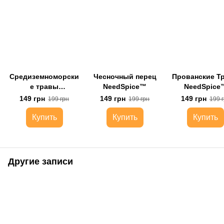
Средиземноморски
Чесночный перец
Прованские Т
е травы
NeedSpice™
NeedSpice
NeedSpice™
149 грн
149 грн
149 грн
199 грн
199 грн
199 
Купить
Купить
Купить
Другие записи