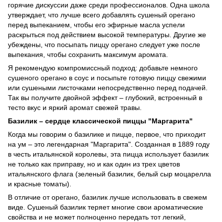
горячие дискуссии даже среди профессионалов. Одна школа
утверждает, что лучше всего добавлять сушеный орегано
перед выпеканием, чтобы его эфирные масла успели
раскрыться под действием высокой температуры. Другие же
убеждены, что посыпать пиццу орегано следует уже после
выпекания, чтобы сохранить максимум аромата.
Я рекомендую компромиссный подход: добавьте немного
сушеного орегано в соус и посыпьте готовую пиццу свежими
или сушеными листочками непосредственно перед подачей.
Так вы получите двойной эффект – глубокий, встроенный в
тесто вкус и яркий аромат свежей травы.
Базилик – сердце классической пиццы "Маргарита"
Когда мы говорим о базилике и пицце, первое, что приходит
на ум – это легендарная "Маргарита". Созданная в 1889 году
в честь итальянской королевы, эта пицца использует базилик
не только как приправу, но и как один из трех цветов
итальянского флага (зеленый базилик, белый сыр моцарелла
и красные томаты).
В отличие от орегано, базилик лучше использовать в свежем
виде. Сушеный базилик теряет многие свои ароматические
свойства и не может полноценно передать тот легкий,