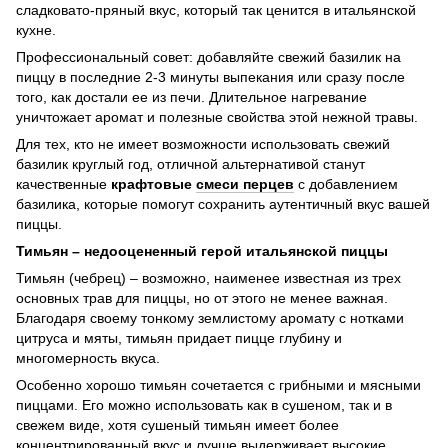
сладковато-пряный вкус, который так ценится в итальянской
кухне.
Профессиональный совет: добавляйте свежий базилик на
пиццу в последние 2-3 минуты выпекания или сразу после
того, как достали ее из печи. Длительное нагревание
уничтожает аромат и полезные свойства этой нежной травы.
Для тех, кто не имеет возможности использовать свежий
базилик круглый год, отличной альтернативой станут
качественные
крафтовые
смеси перцев
с добавлением
базилика, которые помогут сохранить аутентичный вкус вашей
пиццы.
Тимьян – недооцененный герой итальянской пиццы
Тимьян (чебрец) – возможно, наименее известная из трех
основных трав для пиццы, но от этого не менее важная.
Благодаря своему тонкому землистому аромату с нотками
цитруса и мяты, тимьян придает пицце глубину и
многомерность вкуса.
Особенно хорошо тимьян сочетается с грибными и мясными
пиццами. Его можно использовать как в сушеном, так и в
свежем виде, хотя сушеный тимьян имеет более
концентрированный вкус и лучше выдерживает высокие