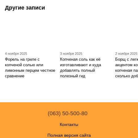
Другие записи
4 ноября 2025
3 ноября 2025
2 ноября 2025
Форель на гриле с
Копченая соль как её
Борщ с лег
копченой солью или
изготавливают и куда
акцентом ко
лимонным перцем честное
добавлять полный
копченая па
сравнение
полезный гид
сколько до
(063) 50-500-80
Контакты
Полная версия сайта