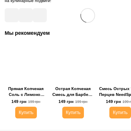
на кулинарные подвиги!
Мы рекомендуем
Пряная Копченая
Острая Копченая
Смесь Острых
Соль с Лимоном
Смесь для Барбекю
Перцев NeedS
NeedSpice™
NeedSpice™
149 грн
149 грн
149 грн
199 грн
199 грн
199 
Купить
Купить
Купить