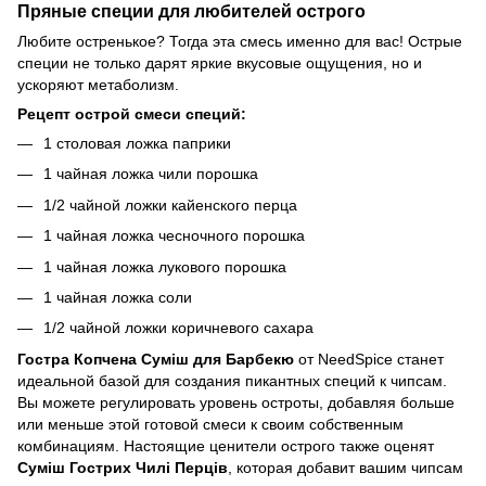
Пряные специи для любителей острого
Любите остренькое? Тогда эта смесь именно для вас! Острые
специи не только дарят яркие вкусовые ощущения, но и
ускоряют метаболизм.
Рецепт острой смеси специй:
1 столовая ложка паприки
1 чайная ложка чили порошка
1/2 чайной ложки кайенского перца
1 чайная ложка чесночного порошка
1 чайная ложка лукового порошка
1 чайная ложка соли
1/2 чайной ложки коричневого сахара
Гостра Копчена Суміш для Барбекю
от NeedSpice станет
идеальной базой для создания пикантных специй к чипсам.
Вы можете регулировать уровень остроты, добавляя больше
или меньше этой готовой смеси к своим собственным
комбинациям. Настоящие ценители острого также оценят
Суміш Гострих Чилі Перців
, которая добавит вашим чипсам