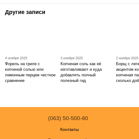
Другие записи
4 ноября 2025
3 ноября 2025
2 ноября 2025
Форель на гриле с
Копченая соль как её
Борщ с лег
копченой солью или
изготавливают и куда
акцентом ко
лимонным перцем честное
добавлять полный
копченая па
сравнение
полезный гид
сколько до
(063) 50-500-80
Контакты