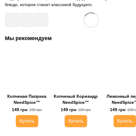
блюдо, которое станет классикой будущего.
Мы рекомендуем
Копченая Паприка
Копченый Кориандр
Лимонный пе
NeedSpice™
NeedSpice™
NeedSpice
149 грн
149 грн
149 грн
199 грн
199 грн
199 
Купить
Купить
Купить