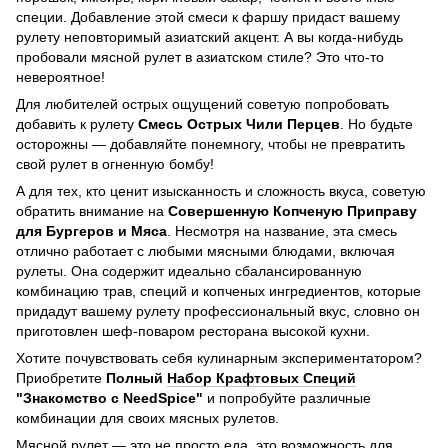
специи. Добавление этой смеси к фаршу придаст вашему
рулету неповторимый азиатский акцент. А вы когда-нибудь
пробовали мясной рулет в азиатском стиле? Это что-то
невероятное!
Для любителей острых ощущений советую попробовать
добавить к рулету
Смесь Острых Чили Перцев
. Но будьте
осторожны — добавляйте понемногу, чтобы не превратить
свой рулет в огненную бомбу!
А для тех, кто ценит изысканность и сложность вкуса, советую
обратить внимание на
Совершенную Копченую Приправу
для Бургеров и Мяса
. Несмотря на название, эта смесь
отлично работает с любыми мясными блюдами, включая
рулеты. Она содержит идеально сбалансированную
комбинацию трав, специй и копченых ингредиентов, которые
придадут вашему рулету профессиональный вкус, словно он
приготовлен шеф-поваром ресторана высокой кухни.
Хотите почувствовать себя кулинарным экспериментатором?
Приобретите
Полный
Набор Крафтовых Специй
"Знакомство с NeedSpice"
и попробуйте различные
комбинации для своих мясных рулетов.
Мясной рулет — это не просто еда, это возможность для