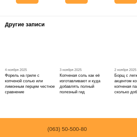
Другие записи
4 ноября 2025
3 ноября 2025
2 ноября 2025
Форель на гриле с
Копченая соль как её
Борщ с лег
копченой солью или
изготавливают и куда
акцентом ко
лимонным перцем честное
добавлять полный
копченая па
сравнение
полезный гид
сколько до
(063) 50-500-80