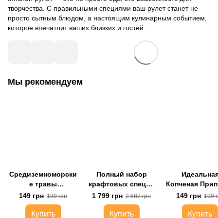
творчества. С правильными специями ваш рулет станет не
просто сытным блюдом, а настоящим кулинарным событием,
которое впечатлит ваших близких и гостей.
Мы рекомендуем
Средиземноморски
Полный набор
Идеальна
е травы
крафтовых специй
Копченая При
NeedSpice™
"Знакомство с
для Бургеро
149 грн
1 799 грн
149 грн
199 грн
2 587 грн
199 
NeedSpice™"
Мяса NeedSp
Купить
Купить
Купить