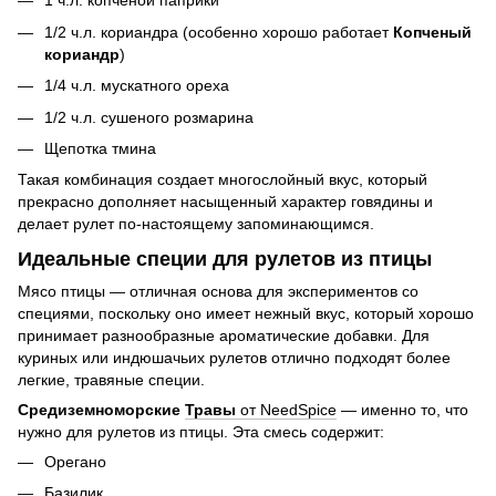
1 ч.л. копченой паприки
1/2 ч.л. кориандра (особенно хорошо работает
Копченый
кориандр
)
1/4 ч.л. мускатного ореха
1/2 ч.л. сушеного розмарина
Щепотка тмина
Такая комбинация создает многослойный вкус, который
прекрасно дополняет насыщенный характер говядины и
делает рулет по-настоящему запоминающимся.
Идеальные специи для рулетов из птицы
Мясо птицы — отличная основа для экспериментов со
специями, поскольку оно имеет нежный вкус, который хорошо
принимает разнообразные ароматические добавки. Для
куриных или индюшачьих рулетов отлично подходят более
легкие, травяные специи.
Средиземноморские
Травы
от NeedSpice
— именно то, что
нужно для рулетов из птицы. Эта смесь содержит:
Орегано
Базилик