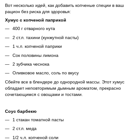
Вот несколько идей, как добавить копченые специи в ваш
рацион без риска для здоровья:
Хумус с копченой паприкой
400 г отварного нута
2 ст.л. тахини (кунжутной пасты)
1 ч.л. копченой паприки
Сок половины лимона
2 зубчика чеснока
Оливковое масло, соль по вкусу
Сбейте все в блендере до однородной массы. Этот хумус
обладает неповторимым дымным ароматом, прекрасно
сочетающимся с овощами и тостами.
Соус барбекю
1 стакан томатной пасты
2 ст.л. меда
1/2 ч.л. копченой соли