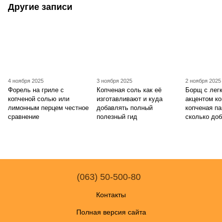
Другие записи
4 ноября 2025
3 ноября 2025
2 ноября 2025
Форель на гриле с
Копченая соль как её
Борщ с лег
копченой солью или
изготавливают и куда
акцентом ко
лимонным перцем честное
добавлять полный
копченая па
сравнение
полезный гид
сколько до
(063) 50-500-80
Контакты
Полная версия сайта